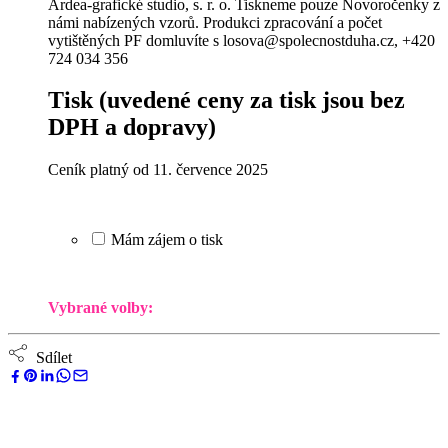
Ardea-grafické studio, s. r. o. Tiskneme pouze Novoročenky z
námi nabízených vzorů. Produkci zpracování a počet
vytištěných PF domluvíte s losova@spolecnostduha.cz, +420
724 034 356
Tisk
(uvedené ceny za tisk jsou bez
DPH a dopravy)
Ceník platný od 11. července 2025
Mám zájem o tisk
Vybrané volby:
Sdílet