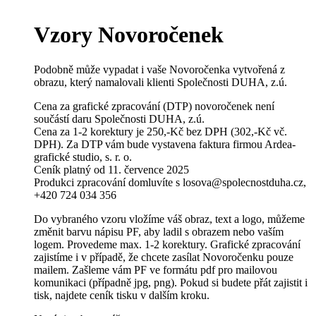
Vzory Novoročenek
Podobně může vypadat i vaše Novoročenka vytvořená z
obrazu, který namalovali klienti Společnosti DUHA, z.ú.
Cena za grafické zpracování (DTP) novoročenek není
součástí daru Společnosti DUHA, z.ú.
Cena za 1-2 korektury je 250,-Kč bez DPH (302,-Kč vč.
DPH). Za DTP vám bude vystavena faktura firmou Ardea-
grafické studio, s. r. o.
Ceník platný od 11. července 2025
Produkci zpracování domluvíte s losova@spolecnostduha.cz,
+420 724 034 356
Do vybraného vzoru vložíme váš obraz, text a logo, můžeme
změnit barvu nápisu PF, aby ladil s obrazem nebo vaším
logem. Provedeme max. 1-2 korektury. Grafické zpracování
zajistíme i v případě, že chcete zasílat Novoročenku pouze
mailem. Zašleme vám PF ve formátu pdf pro mailovou
komunikaci (případně jpg, png). Pokud si budete přát zajistit i
tisk, najdete ceník tisku v dalším kroku.