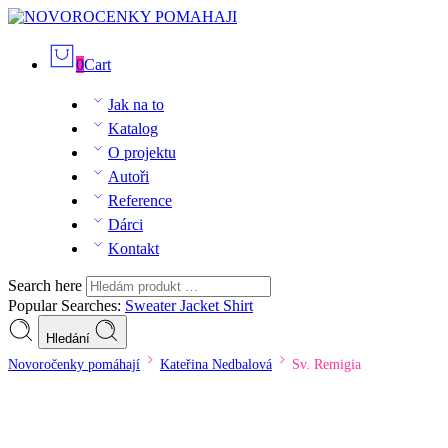
0
Cart
Jak na to
Katalog
O projektu
Autoři
Reference
Dárci
Kontakt
Search here
Popular Searches:
Sweater
Jacket
Shirt
Hledání
Novoročenky pomáhají
Kateřina Nedbalová
Sv. Remigia