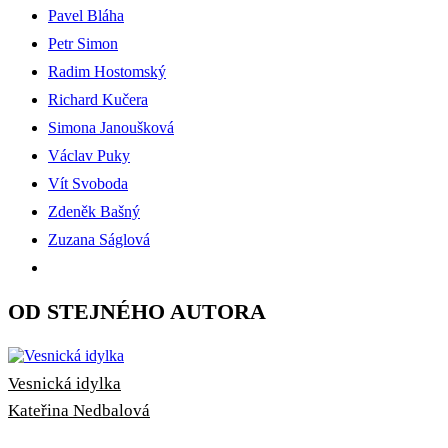
Pavel Bláha
Petr Simon
Radim Hostomský
Richard Kučera
Simona Janoušková
Václav Puky
Vít Svoboda
Zdeněk Bašný
Zuzana Ságlová
OD STEJNÉHO AUTORA
Vesnická idylka
Kateřina Nedbalová