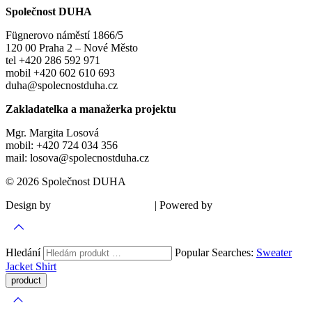
Společnost DUHA
Fügnerovo náměstí 1866/5
120 00 Praha 2 – Nové Město
tel +420 286 592 971
mobil +420 602 610 693
duha@spolecnostduha.cz
Zakladatelka a manažerka projektu
Mgr. Margita Losová
mobil: +420 724 034 356
mail: losova@spolecnostduha.cz
© 2026 Společnost DUHA
Design by
| Powered by
Šárka Sadiie Adamová
Kupodivu
Hledání
Popular Searches:
Sweater
Jacket
Shirt