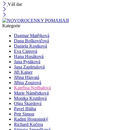
Váš dar
Kategorie
Dagmar Matějková
Dana Boškovičová
Daniela Kostková
Eva Ciprová
Hana Husáková
Jana Pytáková
Jana Zapletalová
Jiří Kaiser
Jiřina Hlavatá
Jiřina Zouzová
Kateřina Nedbalová
Marie Náměstková
Monika Krutilová
Olga Škardová
Pavel Bláha
Petr Simon
Radim Hostomský
Richard Kučera
Simona Janoušková