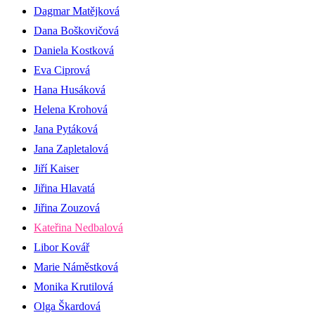
Dagmar Matějková
Dana Boškovičová
Daniela Kostková
Eva Ciprová
Hana Husáková
Helena Krohová
Jana Pytáková
Jana Zapletalová
Jiří Kaiser
Jiřina Hlavatá
Jiřina Zouzová
Kateřina Nedbalová
Libor Kovář
Marie Náměstková
Monika Krutilová
Olga Škardová