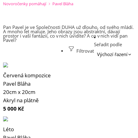
Novoročenky pomáhají
Pavel Bláha
Pan Pavel je ve Společnosti DUHA už dlouho, od svého mládí.
A mnoho let maluje. Jeho obrazy jsou abstraktní, dávají
prostor i vaší fantazii, co v nich uvidíte? A co v nich vidí pan
Pavel?
Seřadit podle
Filtrovat
Červená kompozice
Pavel Bláha
20cm x 20cm
Akryl na plátně
5 000
Kč
Léto
Pavel Bláha