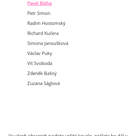
Pavel Bláha
Petr Simon
Radim Hostomský
Richard Kučera
Simona Janoušková
Václav Puky
Vít Svoboda
Zdeněk Bašný
Zuzana Ságlová
Ve všech obrazech najdete určité kouzlo, pošlete ho dál v