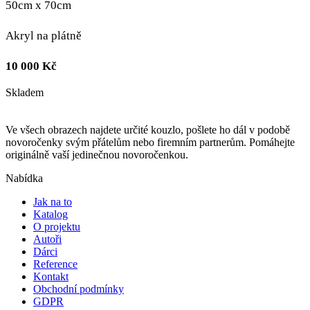
50cm x 70cm
Akryl na plátně
10 000
Kč
Skladem
Ve všech obrazech najdete určité kouzlo, pošlete ho dál v podobě
novoročenky svým přátelům nebo firemním partnerům. Pomáhejte
originálně vaší jedinečnou novoročenkou.
Nabídka
Jak na to
Katalog
O projektu
Autoři
Dárci
Reference
Kontakt
Obchodní podmínky
GDPR