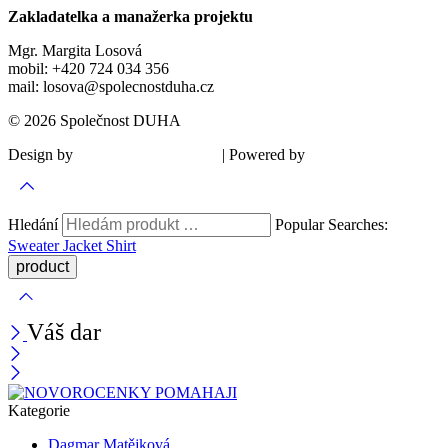
Zakladatelka a manažerka projektu
Mgr. Margita Losová
mobil: +420 724 034 356
mail: losova@spolecnostduha.cz
© 2026 Společnost DUHA
Design by
| Powered by
Šárka Sadiie Adamová
Kupodivu
Hledání
Popular Searches:
Sweater
Jacket
Shirt
Váš dar
Kategorie
Dagmar Matějková