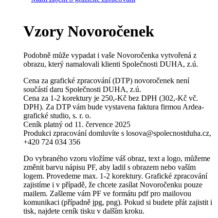
Vzory Novoročenek
Podobně může vypadat i vaše Novoročenka vytvořená z
obrazu, který namalovali klienti Společnosti DUHA, z.ú.
Cena za grafické zpracování (DTP) novoročenek není
součástí daru Společnosti DUHA, z.ú.
Cena za 1-2 korektury je 250,-Kč bez DPH (302,-Kč vč.
DPH). Za DTP vám bude vystavena faktura firmou Ardea-
grafické studio, s. r. o.
Ceník platný od 11. července 2025
Produkci zpracování domluvíte s losova@spolecnostduha.cz,
+420 724 034 356
Do vybraného vzoru vložíme váš obraz, text a logo, můžeme
změnit barvu nápisu PF, aby ladil s obrazem nebo vaším
logem. Provedeme max. 1-2 korektury. Grafické zpracování
zajistíme i v případě, že chcete zasílat Novoročenku pouze
mailem. Zašleme vám PF ve formátu pdf pro mailovou
komunikaci (případně jpg, png). Pokud si budete přát zajistit i
tisk, najdete ceník tisku v dalším kroku.