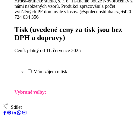
Ardea-grafické studio, s. r. o. Tiskneme pouze Novoročenky z
námi nabízených vzorů. Produkci zpracování a počet
vytištěných PF domluvíte s losova@spolecnostduha.cz, +420
724 034 356
Tisk
(uvedené ceny za tisk jsou bez
DPH a dopravy)
Ceník platný od 11. července 2025
Mám zájem o tisk
Vybrané volby:
Sdílet