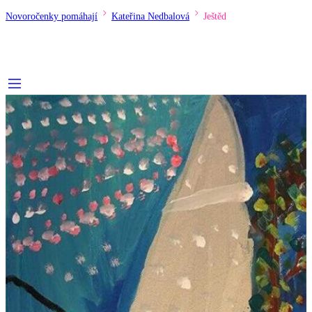
Novoročenky pomáhají
Kateřina Nedbalová
Ještěd