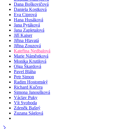
Dana Boškovičová
Daniela Kostková
Eva Ciprová
Hana Husáková
Jana Pytáková
Jana Zapletalová
Jiří Kaiser
Jiřina Hlavatá
Jiřina Zouzová
Kateřina Nedbalová
Marie Náměstková
Monika Krutilová
Olga Škardová
Pavel Bláha
Petr Simon
Radim Hostomský
Richard Kučera
Simona Janoušková
Václav Puky
Vít Svoboda
Zdeněk Bašný
Zuzana Ságlová