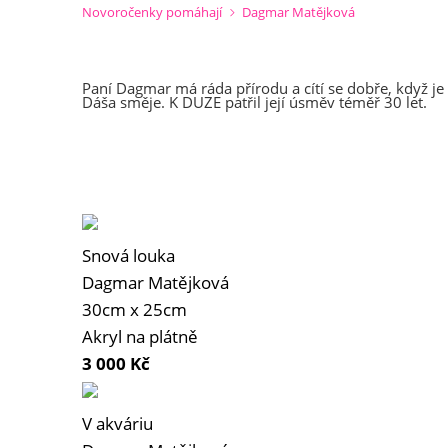
Novoročenky pomáhají
Dagmar Matějková
Paní Dagmar má ráda přírodu a cítí se dobře, když je 
Dáša směje. K DUZE patřil její úsměv téměř 30 let.
Snová louka
Dagmar Matějková
30cm x 25cm
Akryl na plátně
3 000
Kč
V akváriu