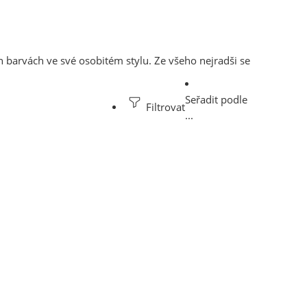
ch barvách ve své osobitém stylu. Ze všeho nejradši se
Seřadit podle
Filtrovat
...