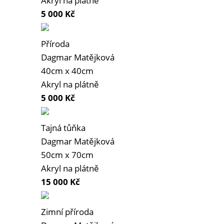
Akryl na plátně
5 000
Kč
Příroda
Dagmar Matějková
40cm x 40cm
Akryl na plátně
5 000
Kč
Tajná tůňka
Dagmar Matějková
50cm x 70cm
Akryl na plátně
15 000
Kč
Zimní příroda