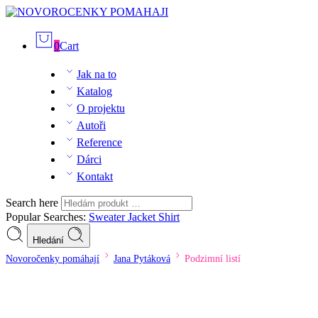
0
Cart
Jak na to
Katalog
O projektu
Autoři
Reference
Dárci
Kontakt
Search here
Popular Searches:
Sweater
Jacket
Shirt
Hledání
Novoročenky pomáhají
Jana Pytáková
Podzimní listí