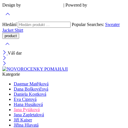
Design by
| Powered by
Šárka Sadiie Adamová
Kupodivu
Hledání
Popular Searches:
Sweater
Jacket
Shirt
Váš dar
Kategorie
Dagmar Matějková
Dana Boškovičová
Daniela Kostková
Eva Ciprová
Hana Husáková
Jana Pytáková
Jana Zapletalová
Jiří Kaiser
Jiřina Hlavatá