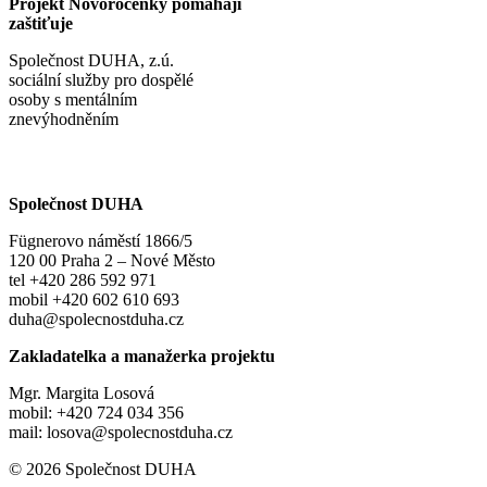
Projekt Novoročenky pomáhají
zaštiťuje
Společnost DUHA, z.ú.
sociální služby pro dospělé
osoby s mentálním
znevýhodněním
Společnost DUHA
Fügnerovo náměstí 1866/5
120 00 Praha 2 – Nové Město
tel +420 286 592 971
mobil +420 602 610 693
duha@spolecnostduha.cz
Zakladatelka a manažerka projektu
Mgr. Margita Losová
mobil: +420 724 034 356
mail: losova@spolecnostduha.cz
© 2026 Společnost DUHA