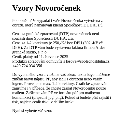
Vzory Novoročenek
Podobně může vypadat i vaše Novoročenka vytvořená z
obrazu, který namalovali klienti Společnosti DUHA, z.ú.
Cena za grafické zpracování (DTP) novoročenek není
součástí daru Společnosti DUHA, z.ú.
Cena za 1-2 korektury je 250,-Kč bez DPH (302,-Kč vč.
DPH). Za DTP vám bude vystavena faktura firmou Ardea-
grafické studio, s. r. o.
Ceník platný od 11. července 2025
Produkci zpracování domluvíte s losova@spolecnostduha.cz,
+420 724 034 356
Do vybraného vzoru vložíme váš obraz, text a logo, můžeme
změnit barvu nápisu PF, aby ladil s obrazem nebo vaším
logem. Provedeme max. 1-2 korektury. Grafické zpracování
zajistíme i v případě, že chcete zasílat Novoročenku pouze
mailem. Zašleme vám PF ve formátu pdf pro mailovou
komunikaci (případně jpg, png). Pokud si budete přát zajistit i
tisk, najdete ceník tisku v dalším kroku.
Nyní si vyberte váš vzor.