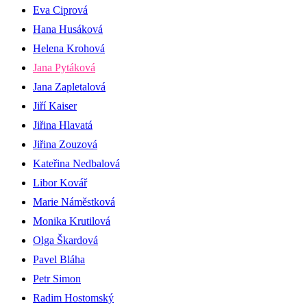
Eva Ciprová
Hana Husáková
Helena Krohová
Jana Pytáková
Jana Zapletalová
Jiří Kaiser
Jiřina Hlavatá
Jiřina Zouzová
Kateřina Nedbalová
Libor Kovář
Marie Náměstková
Monika Krutilová
Olga Škardová
Pavel Bláha
Petr Simon
Radim Hostomský