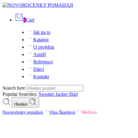
0
Cart
Jak na to
Katalog
O projektu
Autoři
Reference
Dárci
Kontakt
Search here
Popular Searches:
Sweater
Jacket
Shirt
Hledání
Novoročenky pomáhají
Olga Škardová
Meditace