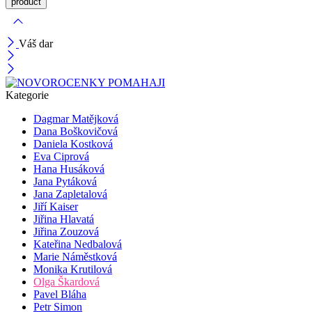
Váš dar
Kategorie
Dagmar Matějková
Dana Boškovičová
Daniela Kostková
Eva Ciprová
Hana Husáková
Jana Pytáková
Jana Zapletalová
Jiří Kaiser
Jiřina Hlavatá
Jiřina Zouzová
Kateřina Nedbalová
Marie Náměstková
Monika Krutilová
Olga Škardová
Pavel Bláha
Petr Simon