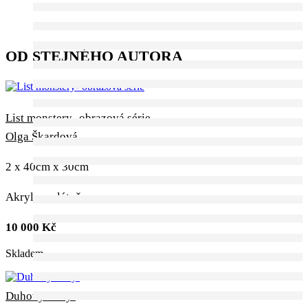
OD STEJNÉHO AUTORA
List monstery- obrazová série
Olga Škardová
2 x 40cm x 30cm
Akryl na plátně
10 000
Kč
Skladem
Duhový motýl