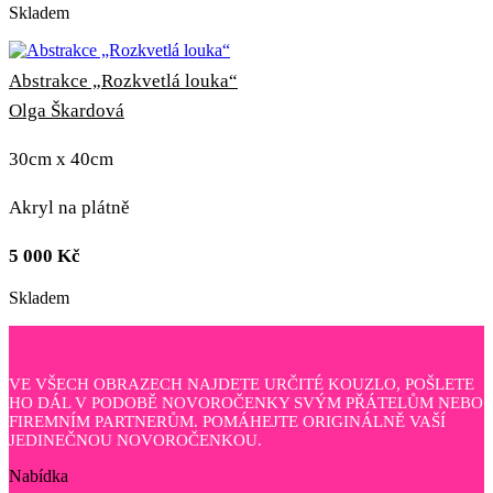
Skladem
Abstrakce „Rozkvetlá louka“
Olga Škardová
30cm x 40cm
Akryl na plátně
5 000
Kč
Skladem
VE VŠECH OBRAZECH NAJDETE URČITÉ KOUZLO, POŠLETE
HO DÁL V PODOBĚ NOVOROČENKY SVÝM PŘÁTELŮM NEBO
FIREMNÍM PARTNERŮM. POMÁHEJTE ORIGINÁLNĚ VAŠÍ
JEDINEČNOU NOVOROČENKOU.
Nabídka