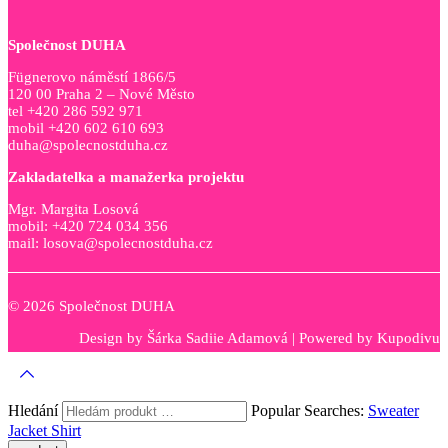
Společnost DUHA
Fügnerovo náměstí 1866/5
120 00 Praha 2 – Nové Město
tel +420 286 592 971
mobil +420 602 610 693
duha@spolecnostduha.cz
Zakladatelka a manažerka projektu
Mgr. Margita Losová
mobil: +420 724 034 356
mail: losova@spolecnostduha.cz
© 2026 Společnost DUHA
Design by
Šárka Sadiie Adamová
| Powered by
Kupodivu
Hledání
Popular Searches:
Sweater
Jacket
Shirt