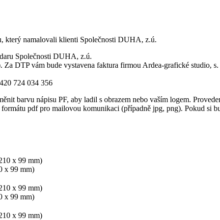
 který namalovali klienti Společnosti DUHA, z.ú.
 daru Společnosti DUHA, z.ú.
Za DTP vám bude vystavena faktura firmou Ardea-grafické studio, s. r
+420 724 034 356
nit barvu nápisu PF, aby ladil s obrazem nebo vaším logem. Provedeme
mátu pdf pro mailovou komunikaci (případně jpg, png). Pokud si budete 
10 x 99 mm)
10 x 99 mm)