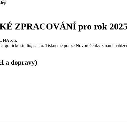
ději
KÉ ZPRACOVÁNÍ pro rok 2025
DUHA z.ú.
ea-grafické studio, s. r. o. Tiskneme pouze Novoročenky z námi nabíze
PH a dopravy)