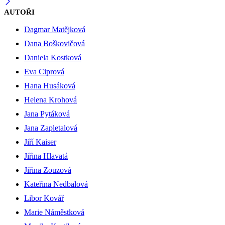
AUTOŘI
Dagmar Matějková
Dana Boškovičová
Daniela Kostková
Eva Ciprová
Hana Husáková
Helena Krohová
Jana Pytáková
Jana Zapletalová
Jiří Kaiser
Jiřina Hlavatá
Jiřina Zouzová
Kateřina Nedbalová
Libor Kovář
Marie Náměstková