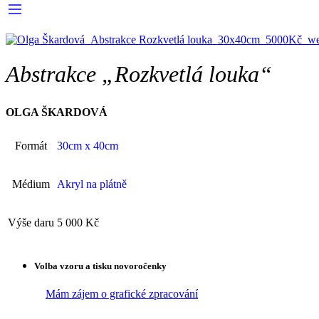
Abstrakce „Rozkvetlá louka“
OLGA ŠKARDOVÁ
Formát
30cm x 40cm
Médium
Akryl na plátně
Výše daru
5 000 Kč
Volba vzoru a tisku novoročenky
Mám zájem o grafické zpracování