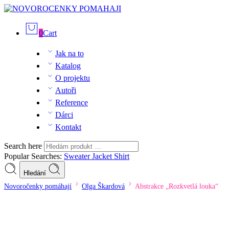
0
Cart
Jak na to
Katalog
O projektu
Autoři
Reference
Dárci
Kontakt
Search here
Popular Searches:
Sweater
Jacket
Shirt
Hledání
Novoročenky pomáhají
Olga Škardová
Abstrakce „Rozkvetlá louka“