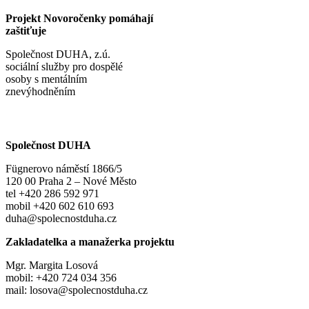
Projekt Novoročenky pomáhají
zaštiťuje
Společnost DUHA, z.ú.
sociální služby pro dospělé
osoby s mentálním
znevýhodněním
Společnost DUHA
Fügnerovo náměstí 1866/5
120 00 Praha 2 – Nové Město
tel +420 286 592 971
mobil +420 602 610 693
duha@spolecnostduha.cz
Zakladatelka a manažerka projektu
Mgr. Margita Losová
mobil: +420 724 034 356
mail: losova@spolecnostduha.cz