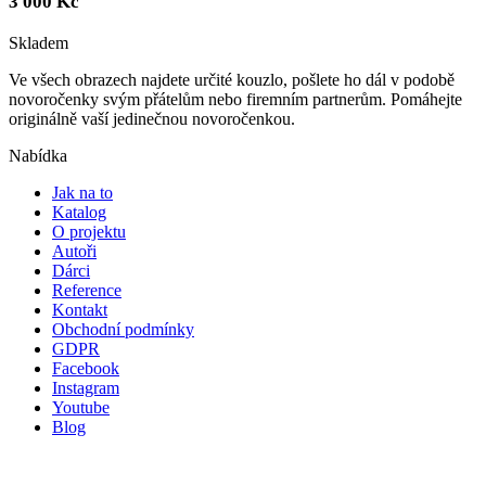
3 000
Kč
Skladem
Ve všech obrazech najdete určité kouzlo, pošlete ho dál v podobě
novoročenky svým přátelům nebo firemním partnerům. Pomáhejte
originálně vaší jedinečnou novoročenkou.
Nabídka
Jak na to
Katalog
O projektu
Autoři
Dárci
Reference
Kontakt
Obchodní podmínky
GDPR
Facebook
Instagram
Youtube
Blog