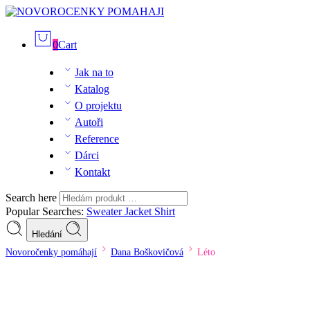
0
Cart
Jak na to
Katalog
O projektu
Autoři
Reference
Dárci
Kontakt
Search here
Popular Searches:
Sweater
Jacket
Shirt
Hledání
Novoročenky pomáhají
Dana Boškovičová
Léto