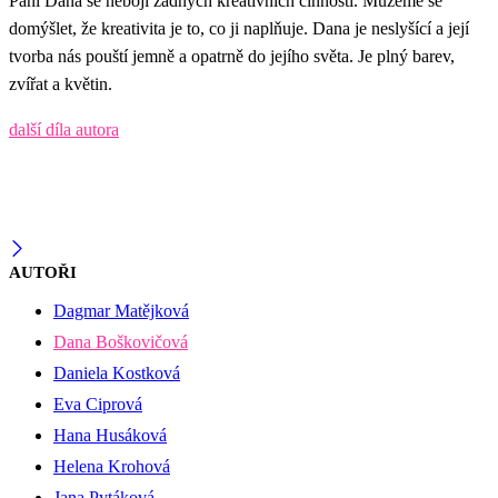
Paní Dana se nebojí žádných kreativních činností. Můžeme se
domýšlet, že kreativita je to, co ji naplňuje. Dana je neslyšící a její
tvorba nás pouští jemně a opatrně do jejího světa. Je plný barev,
zvířat a květin.
další díla autora
AUTOŘI
Dagmar Matějková
Dana Boškovičová
Daniela Kostková
Eva Ciprová
Hana Husáková
Helena Krohová
Jana Pytáková