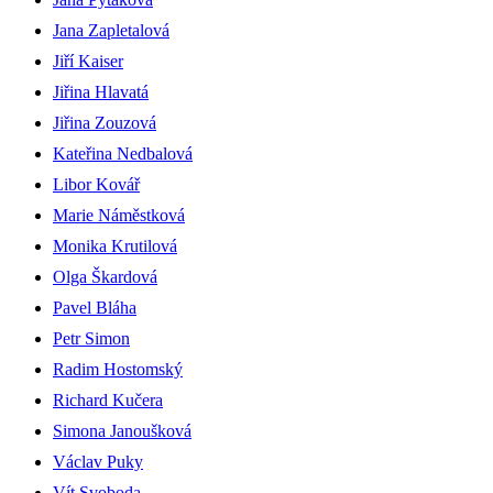
Jana Zapletalová
Jiří Kaiser
Jiřina Hlavatá
Jiřina Zouzová
Kateřina Nedbalová
Libor Kovář
Marie Náměstková
Monika Krutilová
Olga Škardová
Pavel Bláha
Petr Simon
Radim Hostomský
Richard Kučera
Simona Janoušková
Václav Puky
Vít Svoboda