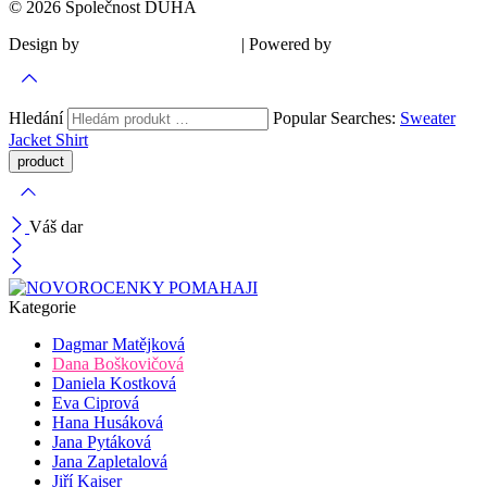
© 2026 Společnost DUHA
Design by
| Powered by
Šárka Sadiie Adamová
Kupodivu
Hledání
Popular Searches:
Sweater
Jacket
Shirt
Váš dar
Kategorie
Dagmar Matějková
Dana Boškovičová
Daniela Kostková
Eva Ciprová
Hana Husáková
Jana Pytáková
Jana Zapletalová
Jiří Kaiser