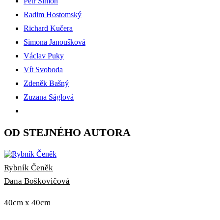
Petr Simon
Radim Hostomský
Richard Kučera
Simona Janoušková
Václav Puky
Vít Svoboda
Zdeněk Bašný
Zuzana Ságlová
OD STEJNÉHO AUTORA
Rybník Čeněk
Dana Boškovičová
40cm x 40cm