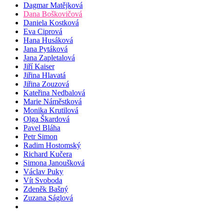
Dagmar Matějková
Dana Boškovičová
Daniela Kostková
Eva Ciprová
Hana Husáková
Jana Pytáková
Jana Zapletalová
Jiří Kaiser
Jiřina Hlavatá
Jiřina Zouzová
Kateřina Nedbalová
Marie Náměstková
Monika Krutilová
Olga Škardová
Pavel Bláha
Petr Simon
Radim Hostomský
Richard Kučera
Simona Janoušková
Václav Puky
Vít Svoboda
Zdeněk Bašný
Zuzana Ságlová