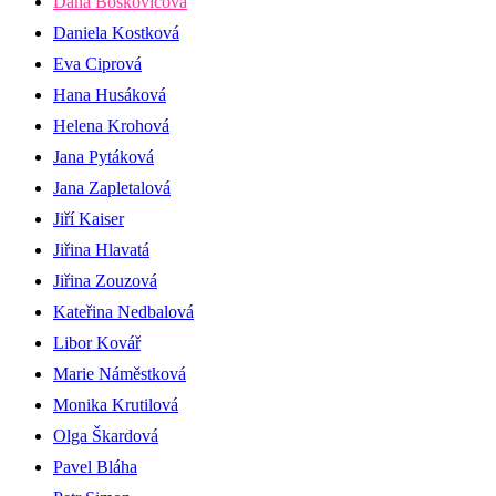
Dana Boškovičová
Daniela Kostková
Eva Ciprová
Hana Husáková
Helena Krohová
Jana Pytáková
Jana Zapletalová
Jiří Kaiser
Jiřina Hlavatá
Jiřina Zouzová
Kateřina Nedbalová
Libor Kovář
Marie Náměstková
Monika Krutilová
Olga Škardová
Pavel Bláha