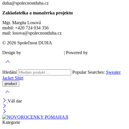
duha@spolecnostduha.cz
Zakladatelka a manažerka projektu
Mgr. Margita Losová
mobil: +420 724 034 356
mail: losova@spolecnostduha.cz
© 2026 Společnost DUHA
Design by
| Powered by
Šárka Sadiie Adamová
Kupodivu
Hledání
Popular Searches:
Sweater
Jacket
Shirt
Váš dar
Kategorie