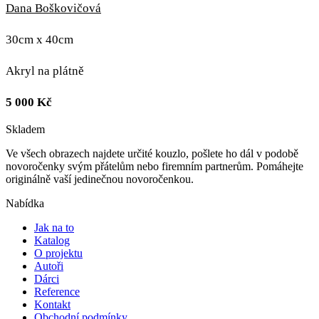
Dana Boškovičová
30cm x 40cm
Akryl na plátně
5 000
Kč
Skladem
Ve všech obrazech najdete určité kouzlo, pošlete ho dál v podobě
novoročenky svým přátelům nebo firemním partnerům. Pomáhejte
originálně vaší jedinečnou novoročenkou.
Nabídka
Jak na to
Katalog
O projektu
Autoři
Dárci
Reference
Kontakt
Obchodní podmínky