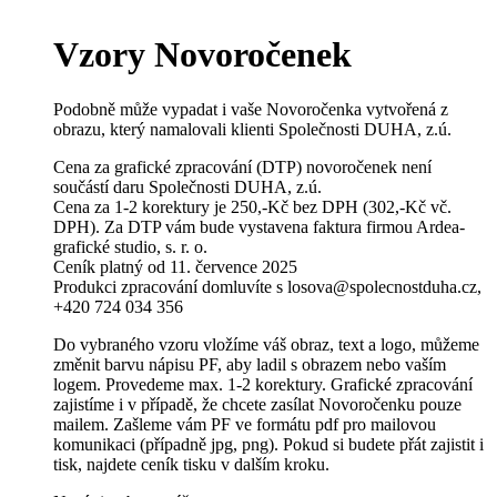
Vzory Novoročenek
Podobně může vypadat i vaše Novoročenka vytvořená z
obrazu, který namalovali klienti Společnosti DUHA, z.ú.
Cena za grafické zpracování (DTP) novoročenek není
součástí daru Společnosti DUHA, z.ú.
Cena za 1-2 korektury je 250,-Kč bez DPH (302,-Kč vč.
DPH). Za DTP vám bude vystavena faktura firmou Ardea-
grafické studio, s. r. o.
Ceník platný od 11. července 2025
Produkci zpracování domluvíte s losova@spolecnostduha.cz,
+420 724 034 356
Do vybraného vzoru vložíme váš obraz, text a logo, můžeme
změnit barvu nápisu PF, aby ladil s obrazem nebo vaším
logem. Provedeme max. 1-2 korektury. Grafické zpracování
zajistíme i v případě, že chcete zasílat Novoročenku pouze
mailem. Zašleme vám PF ve formátu pdf pro mailovou
komunikaci (případně jpg, png). Pokud si budete přát zajistit i
tisk, najdete ceník tisku v dalším kroku.