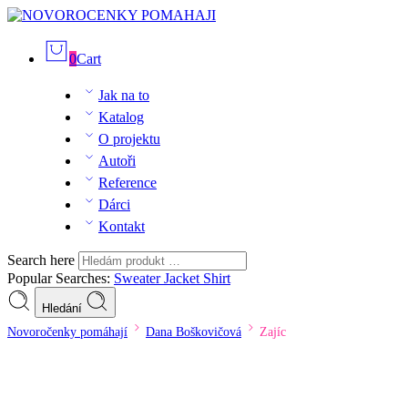
0
Cart
Jak na to
Katalog
O projektu
Autoři
Reference
Dárci
Kontakt
Search here
Popular Searches:
Sweater
Jacket
Shirt
Hledání
Novoročenky pomáhají
Dana Boškovičová
Zajíc