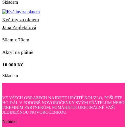
Skladem
Květiny za oknem
Jana Zapletalová
50cm x 70cm
Akryl na plátně
10 000
Kč
Skladem
VE VŠECH OBRAZECH NAJDETE URČITÉ KOUZLO, POŠLETE
HO DÁL V PODOBĚ NOVOROČENKY SVÝM PŘÁTELŮM NEBO
FIREMNÍM PARTNERŮM. POMÁHEJTE ORIGINÁLNĚ VAŠÍ
JEDINEČNOU NOVOROČENKOU.
Nabídka