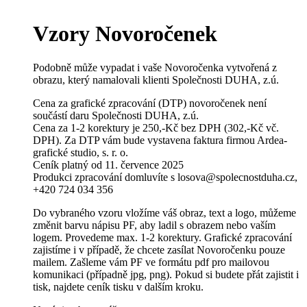
Vzory Novoročenek
Podobně může vypadat i vaše Novoročenka vytvořená z
obrazu, který namalovali klienti Společnosti DUHA, z.ú.
Cena za grafické zpracování (DTP) novoročenek není
součástí daru Společnosti DUHA, z.ú.
Cena za 1-2 korektury je 250,-Kč bez DPH (302,-Kč vč.
DPH). Za DTP vám bude vystavena faktura firmou Ardea-
grafické studio, s. r. o.
Ceník platný od 11. července 2025
Produkci zpracování domluvíte s losova@spolecnostduha.cz,
+420 724 034 356
Do vybraného vzoru vložíme váš obraz, text a logo, můžeme
změnit barvu nápisu PF, aby ladil s obrazem nebo vaším
logem. Provedeme max. 1-2 korektury. Grafické zpracování
zajistíme i v případě, že chcete zasílat Novoročenku pouze
mailem. Zašleme vám PF ve formátu pdf pro mailovou
komunikaci (případně jpg, png). Pokud si budete přát zajistit i
tisk, najdete ceník tisku v dalším kroku.