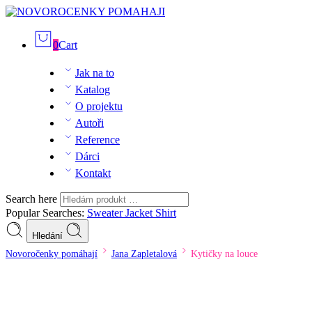
0
Cart
Jak na to
Katalog
O projektu
Autoři
Reference
Dárci
Kontakt
Search here
Popular Searches:
Sweater
Jacket
Shirt
Hledání
Novoročenky pomáhají
Jana Zapletalová
Kytičky na louce