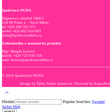
Společnost DUHA
Fügnerovo náměstí 1866/5
120 00 Praha 2 – Nové Město
tel +420 286 592 971
mobil +420 602 610 693
duha@spolecnostduha.cz
Zakladatelka a manažerka projektu
Mgr. Margita Losová
mobil: +420 724 034 356
mail: losova@spolecnostduha.cz
© 2024 Společnost DUHA
Design by
Šárka Sadiie Adamová
| Powered by
Kupodivu
Hledání
Popular Searches:
Sweater
Jacket
Shirt