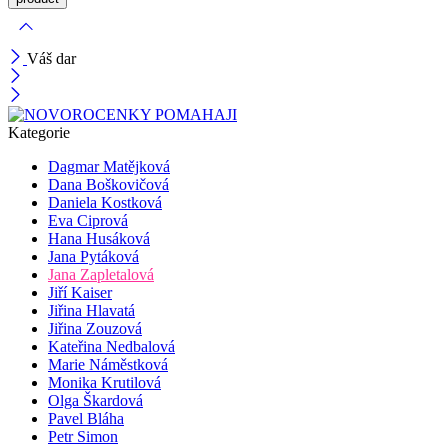
Váš dar
Kategorie
Dagmar Matějková
Dana Boškovičová
Daniela Kostková
Eva Ciprová
Hana Husáková
Jana Pytáková
Jana Zapletalová
Jiří Kaiser
Jiřina Hlavatá
Jiřina Zouzová
Kateřina Nedbalová
Marie Náměstková
Monika Krutilová
Olga Škardová
Pavel Bláha
Petr Simon