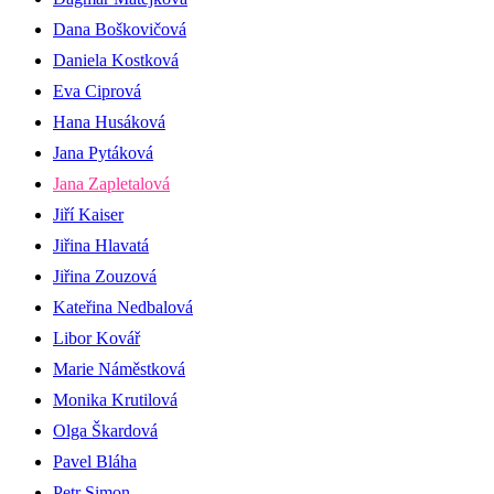
Dana Boškovičová
Daniela Kostková
Eva Ciprová
Hana Husáková
Jana Pytáková
Jana Zapletalová
Jiří Kaiser
Jiřina Hlavatá
Jiřina Zouzová
Kateřina Nedbalová
Libor Kovář
Marie Náměstková
Monika Krutilová
Olga Škardová
Pavel Bláha
Petr Simon