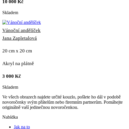
10 000
Kč
Skladem
Vánoční andělíček
Jana Zapletalová
20 cm x 20 cm
Akryl na plátně
3 000
Kč
Skladem
Ve všech obrazech najdete určité kouzlo, pošlete ho dál v podobě
novoročenky svým přátelům nebo firemním partnerům. Pomáhejte
originálně vaší jedinečnou novoročenkou.
Nabídka
Jak na to