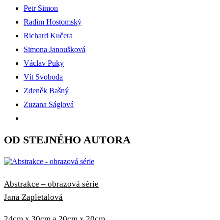
Petr Simon
Radim Hostomský
Richard Kučera
Simona Janoušková
Václav Puky
Vít Svoboda
Zdeněk Bašný
Zuzana Ságlová
OD STEJNÉHO AUTORA
Abstrakce – obrazová série
Jana Zapletalová
24cm x 30cm a 20cm x 20cm