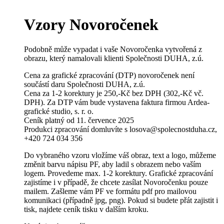
Vzory Novoročenek
Podobně může vypadat i vaše Novoročenka vytvořená z
obrazu, který namalovali klienti Společnosti DUHA, z.ú.
Cena za grafické zpracování (DTP) novoročenek není
součástí daru Společnosti DUHA, z.ú.
Cena za 1-2 korektury je 250,-Kč bez DPH (302,-Kč vč.
DPH). Za DTP vám bude vystavena faktura firmou Ardea-
grafické studio, s. r. o.
Ceník platný od 11. července 2025
Produkci zpracování domluvíte s losova@spolecnostduha.cz,
+420 724 034 356
Do vybraného vzoru vložíme váš obraz, text a logo, můžeme
změnit barvu nápisu PF, aby ladil s obrazem nebo vaším
logem. Provedeme max. 1-2 korektury. Grafické zpracování
zajistíme i v případě, že chcete zasílat Novoročenku pouze
mailem. Zašleme vám PF ve formátu pdf pro mailovou
komunikaci (případně jpg, png). Pokud si budete přát zajistit i
tisk, najdete ceník tisku v dalším kroku.