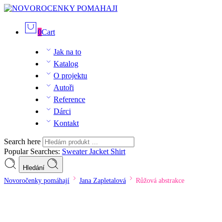
0
Cart
Jak na to
Katalog
O projektu
Autoři
Reference
Dárci
Kontakt
Search here
Popular Searches:
Sweater
Jacket
Shirt
Hledání
Novoročenky pomáhají
Jana Zapletalová
Růžová abstrakce