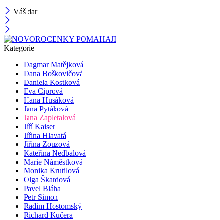
Váš dar
Kategorie
Dagmar Matějková
Dana Boškovičová
Daniela Kostková
Eva Ciprová
Hana Husáková
Jana Pytáková
Jana Zapletalová
Jiří Kaiser
Jiřina Hlavatá
Jiřina Zouzová
Kateřina Nedbalová
Marie Náměstková
Monika Krutilová
Olga Škardová
Pavel Bláha
Petr Simon
Radim Hostomský
Richard Kučera