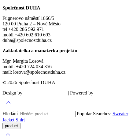
Společnost DUHA
Fügnerovo náměstí 1866/5
120 00 Praha 2 – Nové Město
tel +420 286 592 971
mobil +420 602 610 693
duha@spolecnostduha.cz
Zakladatelka a manažerka projektu
Mgr. Margita Losová
mobil: +420 724 034 356
mail: losova@spolecnostduha.cz
© 2026 Společnost DUHA
Design by
| Powered by
Šárka Sadiie Adamová
Kupodivu
Hledání
Popular Searches:
Sweater
Jacket
Shirt