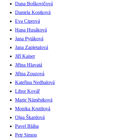
Dana Boškovičová
Daniela Kostková
Eva Ciprová
Hana Husáková
Jana Pytáková
Jana Zapletalová
Jiří Kaiser
Jiřina Hlavatá
Jiřina Zouzová
Kateřina Nedbalová
Libor Kovář
Marie Náměstková
Monika Krutilová
Olga Škardová
Pavel Bláha
Petr Simon