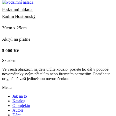
Podzimní nálada
Radim Hostomský
30cm x 25cm
Akryl na plátně
5 000
Kč
Skladem
Ve všech obrazech najdete určité kouzlo, pošlete ho dál v podobě
novoročenky svým přátelům nebo firemním partnerům. Pomáhejte
originálně vaší jedinečnou novoročenkou.
Menu
Jak na to
Katalog
O projektu
Autoři
Dárci