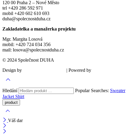
120 00 Praha 2 – Nové Město
tel +420 286 592 971
mobil +420 602 610 693
duha@spolecnostduha.cz
Zakladatelka a manažerka projektu
Mgr. Margita Losová
mobil: +420 724 034 356
mail: losova@spolecnostduha.cz
© 2024 Společnost DUHA
Design by
| Powered by
Šárka Sadiie Adamová
Kupodivu
Hledání
Popular Searches:
Sweater
Jacket
Shirt
Váš dar