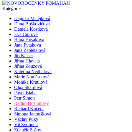
Kategorie
Dagmar Matějková
Dana Boškovičová
Daniela Kostková
Eva Ciprová
Hana Husáková
Jana Pytáková
Jana Zapletalová
Jiří Kaiser
Jiřina Hlavatá
Jiřina Zouzová
Kateřina Nedbalová
Marie Náměstková
Monika Krutilová
Olga Škardová
Pavel Bláha
Petr Simon
Radim Hostomský
Richard Kučera
Simona Janoušková
Václav Puky
Vít Svoboda
Zdeněk Bašný