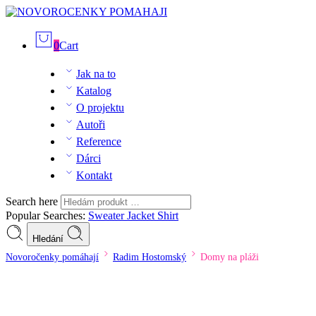
0
Cart
Jak na to
Katalog
O projektu
Autoři
Reference
Dárci
Kontakt
Search here
Popular Searches:
Sweater
Jacket
Shirt
Hledání
Novoročenky pomáhají
Radim Hostomský
Domy na pláži