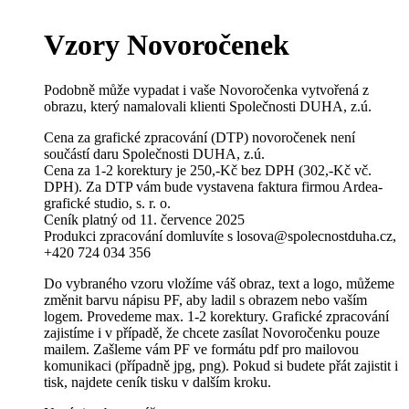
Vzory Novoročenek
Podobně může vypadat i vaše Novoročenka vytvořená z
obrazu, který namalovali klienti Společnosti DUHA, z.ú.
Cena za grafické zpracování (DTP) novoročenek není
součástí daru Společnosti DUHA, z.ú.
Cena za 1-2 korektury je 250,-Kč bez DPH (302,-Kč vč.
DPH). Za DTP vám bude vystavena faktura firmou Ardea-
grafické studio, s. r. o.
Ceník platný od 11. července 2025
Produkci zpracování domluvíte s losova@spolecnostduha.cz,
+420 724 034 356
Do vybraného vzoru vložíme váš obraz, text a logo, můžeme
změnit barvu nápisu PF, aby ladil s obrazem nebo vaším
logem. Provedeme max. 1-2 korektury. Grafické zpracování
zajistíme i v případě, že chcete zasílat Novoročenku pouze
mailem. Zašleme vám PF ve formátu pdf pro mailovou
komunikaci (případně jpg, png). Pokud si budete přát zajistit i
tisk, najdete ceník tisku v dalším kroku.