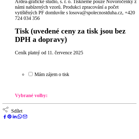
Ardea-grafické studio, s. r. o. Tiskneme pouze Novoročenky z
námi nabízených vzorů. Produkci zpracování a počet
vytištěných PF domluvíte s losova@spolecnostduha.cz, +420
724 034 356
Tisk
(uvedené ceny za tisk jsou bez
DPH a dopravy)
Ceník platný od 11. července 2025
Mám zájem o tisk
Vybrané volby:
Sdílet