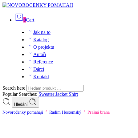
0
Cart
Jak na to
Katalog
O projektu
Autoři
Reference
Dárci
Kontakt
Search here
Popular Searches:
Sweater
Jacket
Shirt
Hledání
Novoročenky pomáhají
Radim Hostomský
Prašná brána