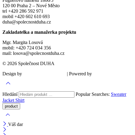
Fügnerovo náměstí 1866/5
120 00 Praha 2 – Nové Město
tel +420 286 592 971
mobil +420 602 610 693
duha@spolecnostduha.cz
Zakladatelka a manažerka projektu
Mgr. Margita Losová
mobil: +420 724 034 356
mail: losova@spolecnostduha.cz
© 2026 Společnost DUHA
Design by
| Powered by
Šárka Sadiie Adamová
Kupodivu
Hledání
Popular Searches:
Sweater
Jacket
Shirt
Váš dar