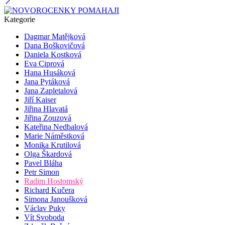
Kategorie
Dagmar Matějková
Dana Boškovičová
Daniela Kostková
Eva Ciprová
Hana Husáková
Jana Pytáková
Jana Zapletalová
Jiří Kaiser
Jiřina Hlavatá
Jiřina Zouzová
Kateřina Nedbalová
Marie Náměstková
Monika Krutilová
Olga Škardová
Pavel Bláha
Petr Simon
Radim Hostomský
Richard Kučera
Simona Janoušková
Václav Puky
Vít Svoboda