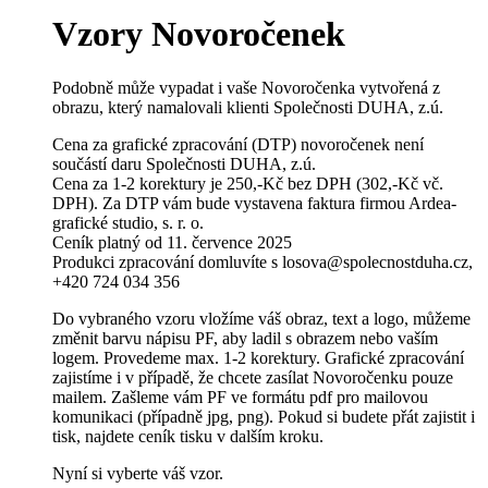
Vzory Novoročenek
Podobně může vypadat i vaše Novoročenka vytvořená z
obrazu, který namalovali klienti Společnosti DUHA, z.ú.
Cena za grafické zpracování (DTP) novoročenek není
součástí daru Společnosti DUHA, z.ú.
Cena za 1-2 korektury je 250,-Kč bez DPH (302,-Kč vč.
DPH). Za DTP vám bude vystavena faktura firmou Ardea-
grafické studio, s. r. o.
Ceník platný od 11. července 2025
Produkci zpracování domluvíte s losova@spolecnostduha.cz,
+420 724 034 356
Do vybraného vzoru vložíme váš obraz, text a logo, můžeme
změnit barvu nápisu PF, aby ladil s obrazem nebo vaším
logem. Provedeme max. 1-2 korektury. Grafické zpracování
zajistíme i v případě, že chcete zasílat Novoročenku pouze
mailem. Zašleme vám PF ve formátu pdf pro mailovou
komunikaci (případně jpg, png). Pokud si budete přát zajistit i
tisk, najdete ceník tisku v dalším kroku.
Nyní si vyberte váš vzor.