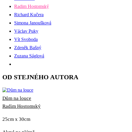
Radim Hostomský
Richard Kučera
Simona Janoušková
Václav Puky
Vít Svoboda
Zdeněk Bašný
Zuzana Ságlová
OD STEJNÉHO AUTORA
Dům na louce
Radim Hostomský
25cm x 30cm