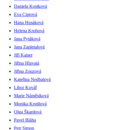
Daniela Kostková
Eva Ciprová
Hana Husáková
Helena Krohová
Jana Pytáková
Jana Zapletalová
Jiří Kaiser
Jiřina Hlavatá
Jiřina Zouzová
Kateřina Nedbalová
Libor Kovář
Marie Náměstková
Monika Krutilová
Olga Škardová
Pavel Bláha
Petr Simon