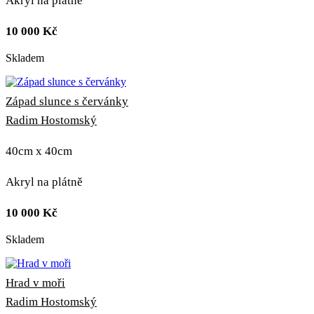
Akryl na plátně
10 000
Kč
Skladem
Západ slunce s červánky
Radim Hostomský
40cm x 40cm
Akryl na plátně
10 000
Kč
Skladem
Hrad v moři
Radim Hostomský