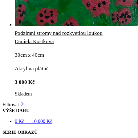
Podzimní stromy nad rozkvetlou loukou
Daniela Kostková
30cm x 40cm
Akryl na plátně
3 000
Kč
Skladem
Filtrovat
VÝŠE DARU
0
Kč
—
10 000
Kč
SÉRIE OBRAZŮ