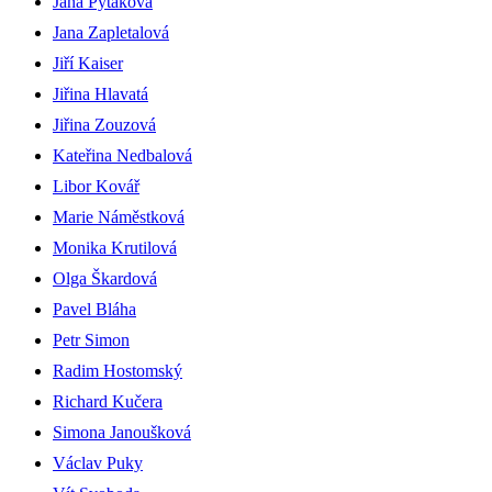
Jana Pytáková
Jana Zapletalová
Jiří Kaiser
Jiřina Hlavatá
Jiřina Zouzová
Kateřina Nedbalová
Libor Kovář
Marie Náměstková
Monika Krutilová
Olga Škardová
Pavel Bláha
Petr Simon
Radim Hostomský
Richard Kučera
Simona Janoušková
Václav Puky