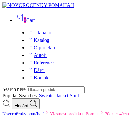
0
Cart
Jak na to
Katalog
O projektu
Autoři
Reference
Dárci
Kontakt
Search here
Popular Searches:
Sweater
Jacket
Shirt
Hledání
Novoročenky pomáhají
Vlastnost produktu: Formát
30cm x 40cm