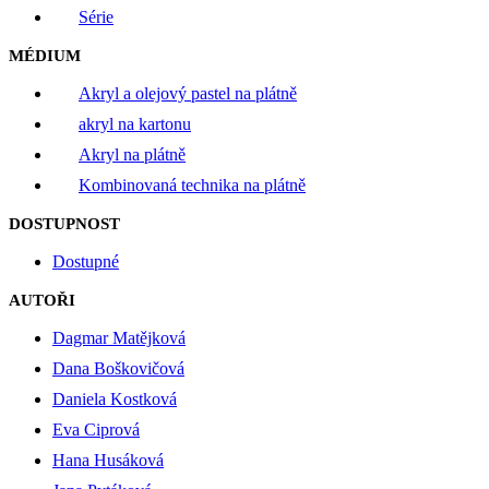
Série
MÉDIUM
Akryl a olejový pastel na plátně
akryl na kartonu
Akryl na plátně
Kombinovaná technika na plátně
DOSTUPNOST
Dostupné
AUTOŘI
Dagmar Matějková
Dana Boškovičová
Daniela Kostková
Eva Ciprová
Hana Husáková