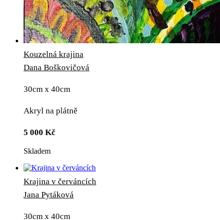
Kouzelná krajina
Dana Boškovičová
30cm x 40cm
Akryl na plátně
5 000
Kč
Skladem
Krajina v červáncích
Jana Pytáková
30cm x 40cm