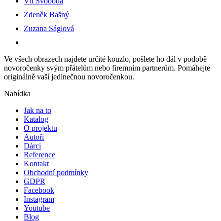
Vít Svoboda
Zdeněk Bašný
Zuzana Ságlová
Ve všech obrazech najdete určité kouzlo, pošlete ho dál v podobě
novoročenky svým přátelům nebo firemním partnerům. Pomáhejte
originálně vaší jedinečnou novoročenkou.
Nabídka
Jak na to
Katalog
O projektu
Autoři
Dárci
Reference
Kontakt
Obchodní podmínky
GDPR
Facebook
Instagram
Youtube
Blog