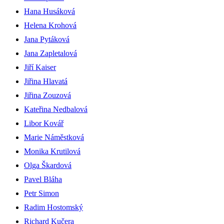
Hana Husáková
Helena Krohová
Jana Pytáková
Jana Zapletalová
Jiří Kaiser
Jiřina Hlavatá
Jiřina Zouzová
Kateřina Nedbalová
Libor Kovář
Marie Náměstková
Monika Krutilová
Olga Škardová
Pavel Bláha
Petr Simon
Radim Hostomský
Richard Kučera