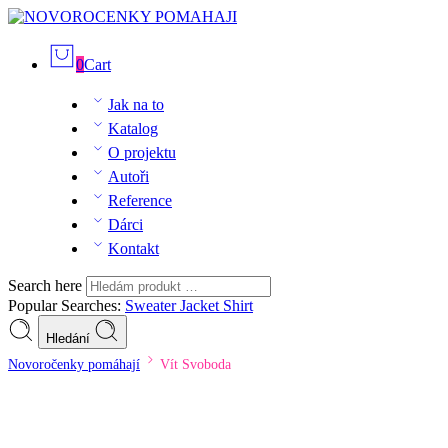
0
Cart
Jak na to
Katalog
O projektu
Autoři
Reference
Dárci
Kontakt
Search here
Popular Searches:
Sweater
Jacket
Shirt
Hledání
Novoročenky pomáhají
Vít Svoboda