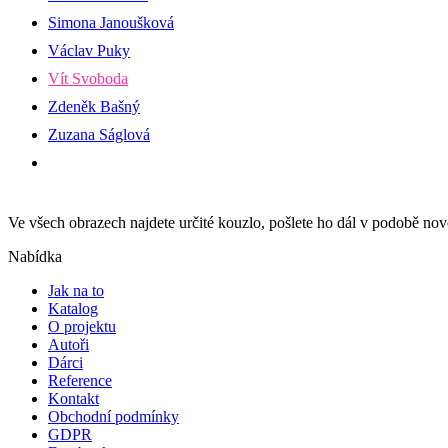
Simona Janoušková
Václav Puky
Vít Svoboda
Zdeněk Bašný
Zuzana Ságlová
Ve všech obrazech najdete určité kouzlo, pošlete ho dál v podobě n
Nabídka
Jak na to
Katalog
O projektu
Autoři
Dárci
Reference
Kontakt
Obchodní podmínky
GDPR