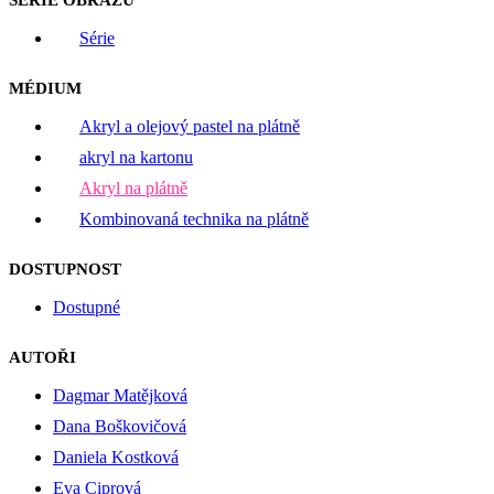
SÉRIE OBRAZŮ
Série
MÉDIUM
Akryl a olejový pastel na plátně
akryl na kartonu
Akryl na plátně
Kombinovaná technika na plátně
DOSTUPNOST
Dostupné
AUTOŘI
Dagmar Matějková
Dana Boškovičová
Daniela Kostková
Eva Ciprová