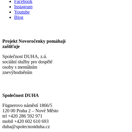
Facebook
Instagram
Youtube
Blog
Projekt Novoročenky pomáhají
zaštiťuje
Společnost DUHA, z.ú.
sociální služby pro dospělé
osoby s mentálním
znevýhodněním
Společnost DUHA
Fügnerovo náměstí 1866/5
120 00 Praha 2 – Nové Město
tel +420 286 592 971
mobil +420 602 610 693
duha@spolecnostduha.cz