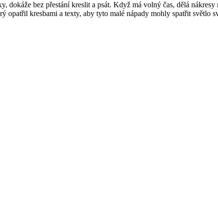
xy, dokáže bez přestání kreslit a psát. Když má volný čas, dělá nákresy
rý opatřil kresbami a texty, aby tyto malé nápady mohly spatřit světlo 