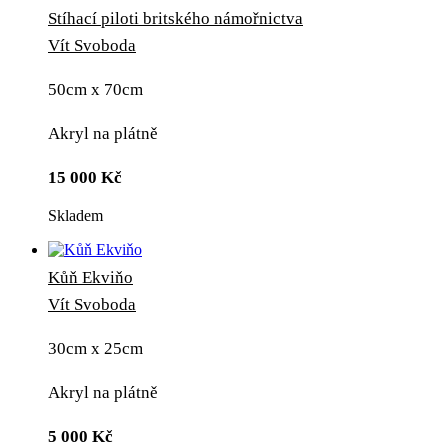
Stíhací piloti britského námořnictva
Vít Svoboda
50cm x 70cm
Akryl na plátně
15 000
Kč
Skladem
Kůň Ekviňo
Vít Svoboda
30cm x 25cm
Akryl na plátně
5 000
Kč