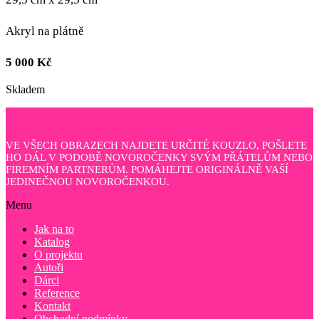
Akryl na plátně
5 000
Kč
Skladem
VE VŠECH OBRAZECH NAJDETE URČITÉ KOUZLO, POŠLETE
HO DÁL V PODOBĚ NOVOROČENKY SVÝM PŘÁTELŮM NEBO
FIREMNÍM PARTNERŮM. POMÁHEJTE ORIGINÁLNĚ VAŠÍ
JEDINEČNOU NOVOROČENKOU.
Menu
Jak na to
Katalog
O projektu
Autoři
Dárci
Reference
Kontakt
Obchodní podmínky