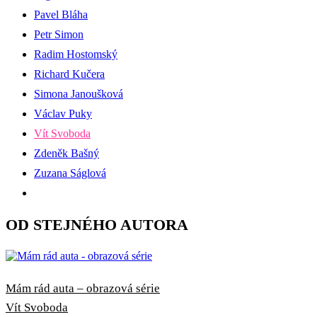
Pavel Bláha
Petr Simon
Radim Hostomský
Richard Kučera
Simona Janoušková
Václav Puky
Vít Svoboda
Zdeněk Bašný
Zuzana Ságlová
OD STEJNÉHO AUTORA
Mám rád auta – obrazová série
Vít Svoboda