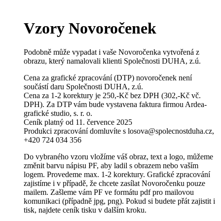
Vzory Novoročenek
Podobně může vypadat i vaše Novoročenka vytvořená z
obrazu, který namalovali klienti Společnosti DUHA, z.ú.
Cena za grafické zpracování (DTP) novoročenek není
součástí daru Společnosti DUHA, z.ú.
Cena za 1-2 korektury je 250,-Kč bez DPH (302,-Kč vč.
DPH). Za DTP vám bude vystavena faktura firmou Ardea-
grafické studio, s. r. o.
Ceník platný od 11. července 2025
Produkci zpracování domluvíte s losova@spolecnostduha.cz,
+420 724 034 356
Do vybraného vzoru vložíme váš obraz, text a logo, můžeme
změnit barvu nápisu PF, aby ladil s obrazem nebo vaším
logem. Provedeme max. 1-2 korektury. Grafické zpracování
zajistíme i v případě, že chcete zasílat Novoročenku pouze
mailem. Zašleme vám PF ve formátu pdf pro mailovou
komunikaci (případně jpg, png). Pokud si budete přát zajistit i
tisk, najdete ceník tisku v dalším kroku.