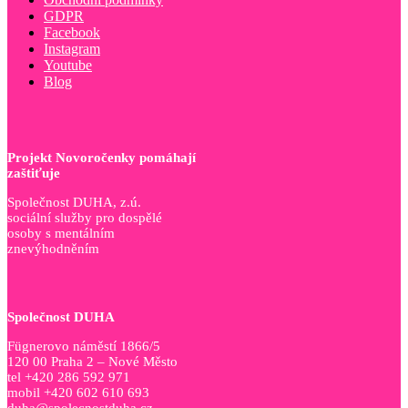
GDPR
Facebook
Instagram
Youtube
Blog
Projekt Novoročenky pomáhají
zaštiťuje
Společnost DUHA, z.ú.
sociální služby pro dospělé
osoby s mentálním
znevýhodněním
Společnost DUHA
Fügnerovo náměstí 1866/5
120 00 Praha 2 – Nové Město
tel +420 286 592 971
mobil +420 602 610 693
duha@spolecnostduha.cz