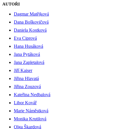
AUTOŘI
Dagmar Matějková
Dana Boškovičová
Daniela Kostková
Eva Ciprová
Hana Husáková
Jana Pytáková
Jana Zapletalová
Jiří Kaiser
Jiřina Hlavatá
Jiřina Zouzová
Kateřina Nedbalová
Libor Kovář
Marie Náměstková
Monika Krutilová
Olga Škardová