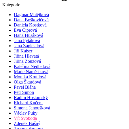
Kategorie
Dagmar Matějková
Dana Boškovičová
Daniela Kostková
Eva Ciprová
Hana Husáková
Jana Pytáková
Jana Zapletalová
Jiří Kaiser
Jiřina Hlavatá
Jiřina Zouzová
Kateřina Nedbalová
Marie Náměstková
Monika Krutilová
Olga Škardová
Pavel Bláha
Petr Simon
Radim Hostomský
Richard Kučera
Simona Janoušková
Václav Puky
Vít Svoboda
Zdeněk Bašný
Zuzana Ságlová