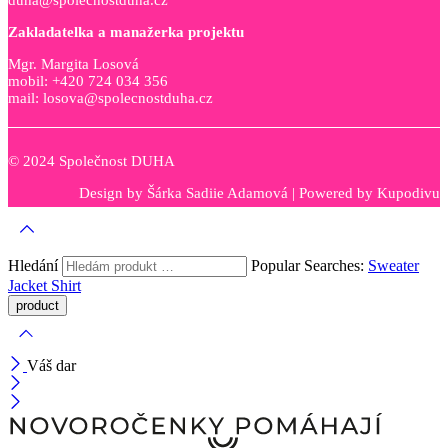
Zakladatelka a manažerka projektu
Mgr. Margita Losová
mobil: +420 724 034 356
mail: losova@spolecnostduha.cz
© 2024 Společnost DUHA
Design by
Šárka Sadiie Adamová
| Powered by
Kupodivu
Hledání
Popular Searches:
Sweater
Jacket
Shirt
Váš dar