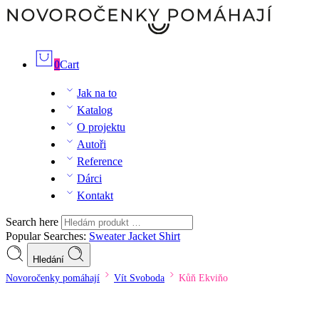
0
Cart
Jak na to
Katalog
O projektu
Autoři
Reference
Dárci
Kontakt
Search here
Popular Searches:
Sweater
Jacket
Shirt
Hledání
Novoročenky pomáhají
Vít Svoboda
Kůň Ekviňo