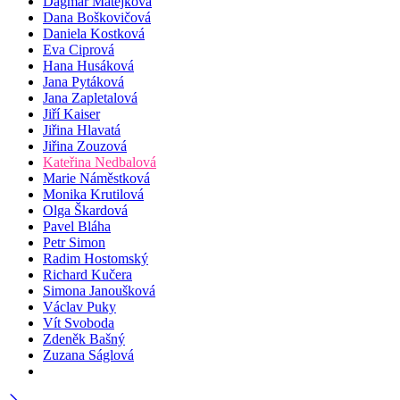
Dagmar Matějková
Dana Boškovičová
Daniela Kostková
Eva Ciprová
Hana Husáková
Jana Pytáková
Jana Zapletalová
Jiří Kaiser
Jiřina Hlavatá
Jiřina Zouzová
Kateřina Nedbalová
Marie Náměstková
Monika Krutilová
Olga Škardová
Pavel Bláha
Petr Simon
Radim Hostomský
Richard Kučera
Simona Janoušková
Václav Puky
Vít Svoboda
Zdeněk Bašný
Zuzana Ságlová