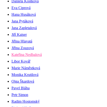
Daniela Kostková
Eva Ciprová
Hana Husáková
Jana Pytáková
Jana Zapletalová
Jiří Kaiser
Jiřina Hlavatá
Jiřina Zouzová
Kateřina Nedbalová
Libor Kovář
Marie Náměstková
Monika Krutilová
Olga Škardová
Pavel Bláha
Petr Simon
Radim Hostomský