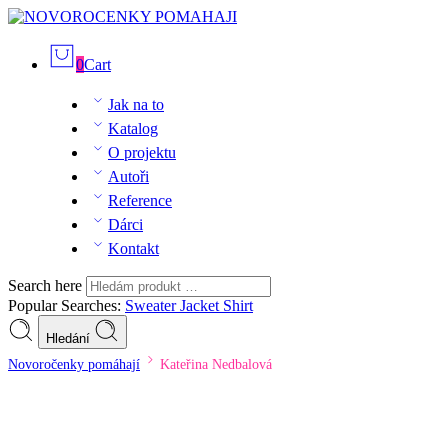
0
Cart
Jak na to
Katalog
O projektu
Autoři
Reference
Dárci
Kontakt
Search here
Popular Searches:
Sweater
Jacket
Shirt
Hledání
Novoročenky pomáhají
Kateřina Nedbalová