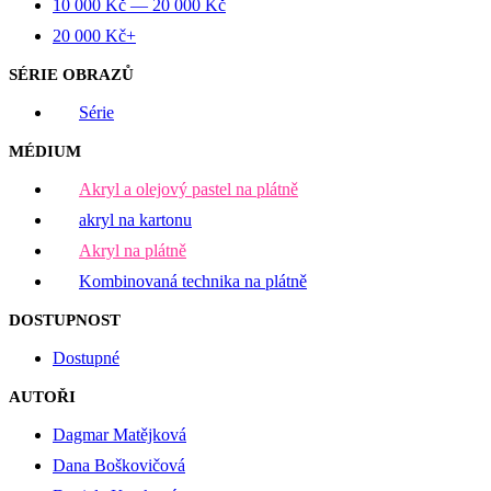
10 000
Kč
—
20 000
Kč
20 000
Kč
+
SÉRIE OBRAZŮ
Série
MÉDIUM
Akryl a olejový pastel na plátně
akryl na kartonu
Akryl na plátně
Kombinovaná technika na plátně
DOSTUPNOST
Dostupné
AUTOŘI
Dagmar Matějková
Dana Boškovičová