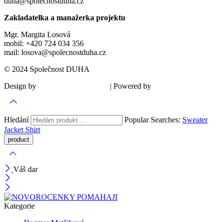
duha@spolecnostduha.cz
Zakladatelka a manažerka projektu
Mgr. Margita Losová
mobil: +420 724 034 356
mail: losova@spolecnostduha.cz
© 2024 Společnost DUHA
Design by
| Powered by
Šárka Sadiie Adamová
Kupodivu
Hledání
Popular Searches:
Sweater
Jacket
Shirt
Váš dar
Kategorie