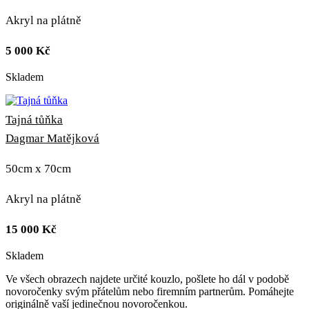
Akryl na plátně
5 000
Kč
Skladem
Tajná tůňka
Dagmar Matějková
50cm x 70cm
Akryl na plátně
15 000
Kč
Skladem
Ve všech obrazech najdete určité kouzlo, pošlete ho dál v podobě
novoročenky svým přátelům nebo firemním partnerům. Pomáhejte
originálně vaší jedinečnou novoročenkou.