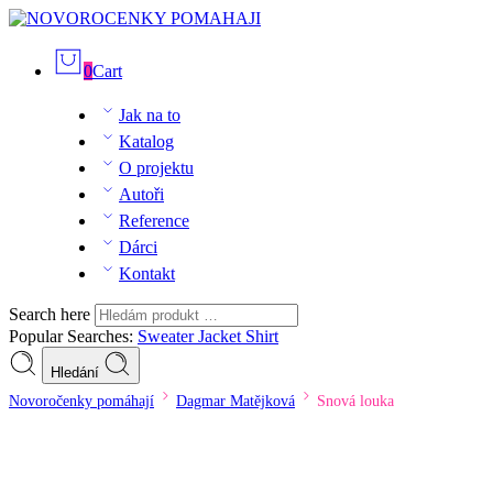
0
Cart
Jak na to
Katalog
O projektu
Autoři
Reference
Dárci
Kontakt
Search here
Popular Searches:
Sweater
Jacket
Shirt
Hledání
Novoročenky pomáhají
Dagmar Matějková
Snová louka