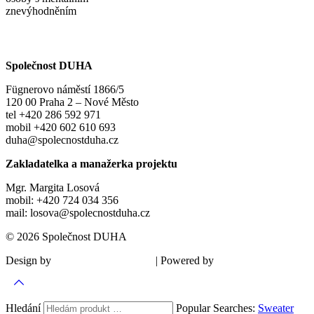
znevýhodněním
Společnost DUHA
Fügnerovo náměstí 1866/5
120 00 Praha 2 – Nové Město
tel +420 286 592 971
mobil +420 602 610 693
duha@spolecnostduha.cz
Zakladatelka a manažerka projektu
Mgr. Margita Losová
mobil: +420 724 034 356
mail: losova@spolecnostduha.cz
© 2026 Společnost DUHA
Design by
| Powered by
Šárka Sadiie Adamová
Kupodivu
Hledání
Popular Searches:
Sweater