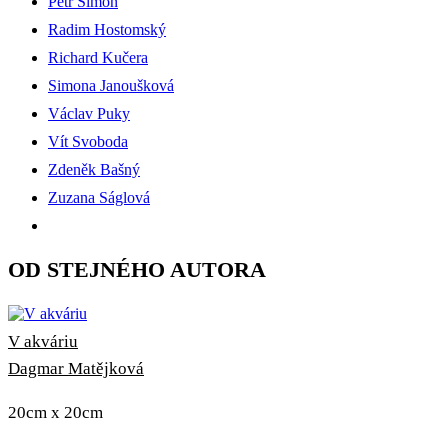
Petr Simon
Radim Hostomský
Richard Kučera
Simona Janoušková
Václav Puky
Vít Svoboda
Zdeněk Bašný
Zuzana Ságlová
OD STEJNÉHO AUTORA
V akváriu
Dagmar Matějková
20cm x 20cm