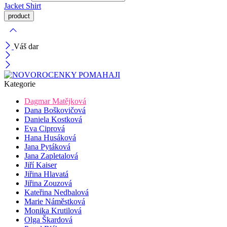
Jacket
Shirt
Váš dar
Kategorie
Dagmar Matějková
Dana Boškovičová
Daniela Kostková
Eva Ciprová
Hana Husáková
Jana Pytáková
Jana Zapletalová
Jiří Kaiser
Jiřina Hlavatá
Jiřina Zouzová
Kateřina Nedbalová
Marie Náměstková
Monika Krutilová
Olga Škardová