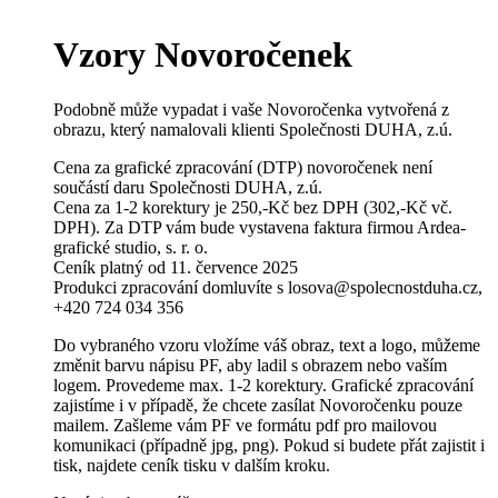
Vzory Novoročenek
Podobně může vypadat i vaše Novoročenka vytvořená z
obrazu, který namalovali klienti Společnosti DUHA, z.ú.
Cena za grafické zpracování (DTP) novoročenek není
součástí daru Společnosti DUHA, z.ú.
Cena za 1-2 korektury je 250,-Kč bez DPH (302,-Kč vč.
DPH). Za DTP vám bude vystavena faktura firmou Ardea-
grafické studio, s. r. o.
Ceník platný od 11. července 2025
Produkci zpracování domluvíte s losova@spolecnostduha.cz,
+420 724 034 356
Do vybraného vzoru vložíme váš obraz, text a logo, můžeme
změnit barvu nápisu PF, aby ladil s obrazem nebo vaším
logem. Provedeme max. 1-2 korektury. Grafické zpracování
zajistíme i v případě, že chcete zasílat Novoročenku pouze
mailem. Zašleme vám PF ve formátu pdf pro mailovou
komunikaci (případně jpg, png). Pokud si budete přát zajistit i
tisk, najdete ceník tisku v dalším kroku.