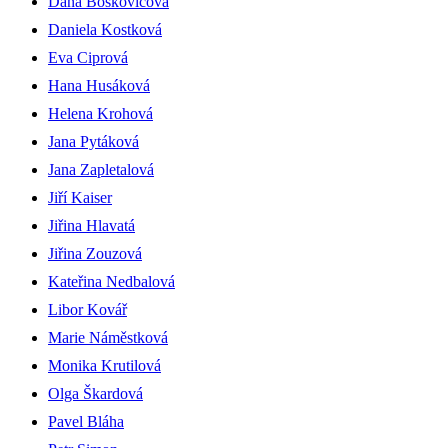
Dana Boškovičová
Daniela Kostková
Eva Ciprová
Hana Husáková
Helena Krohová
Jana Pytáková
Jana Zapletalová
Jiří Kaiser
Jiřina Hlavatá
Jiřina Zouzová
Kateřina Nedbalová
Libor Kovář
Marie Náměstková
Monika Krutilová
Olga Škardová
Pavel Bláha