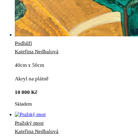
Podhůří
Kateřina Nedbalová
40cm x 50cm
Akryl na plátně
10 000
Kč
Skladem
Pražský most
Kateřina Nedbalová