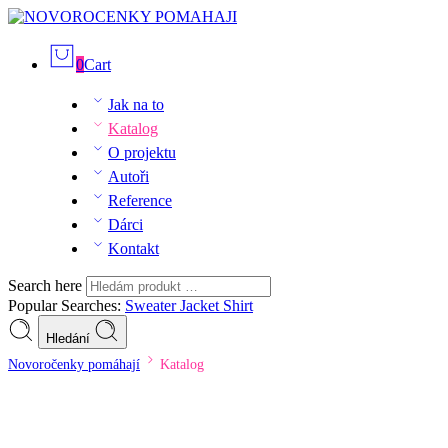
0
Cart
Jak na to
Katalog
O projektu
Autoři
Reference
Dárci
Kontakt
Search here
Popular Searches:
Sweater
Jacket
Shirt
Hledání
Novoročenky pomáhají
Katalog