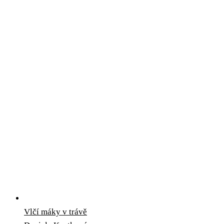
Vlčí máky v trávě