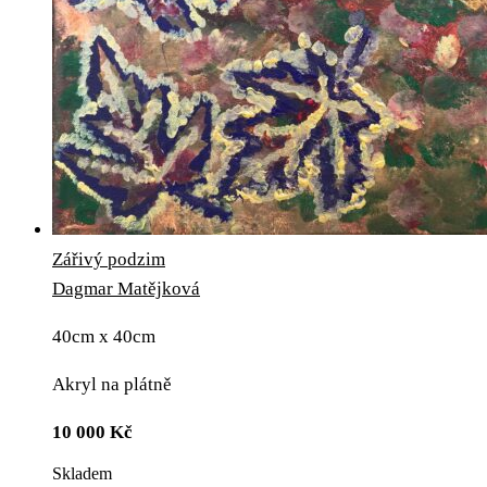
Zářivý podzim
Dagmar Matějková
40cm x 40cm
Akryl na plátně
10 000
Kč
Skladem