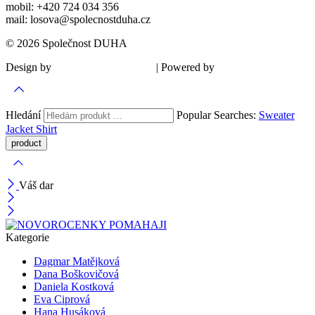
mobil: +420 724 034 356
mail: losova@spolecnostduha.cz
© 2026 Společnost DUHA
Design by
| Powered by
Šárka Sadiie Adamová
Kupodivu
Hledání
Popular Searches:
Sweater
Jacket
Shirt
Váš dar
Kategorie
Dagmar Matějková
Dana Boškovičová
Daniela Kostková
Eva Ciprová
Hana Husáková