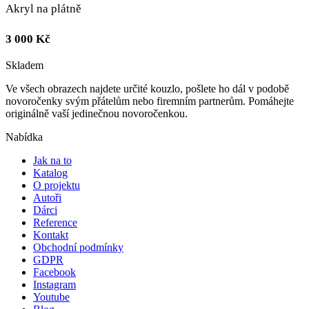
Akryl na plátně
3 000
Kč
Skladem
Ve všech obrazech najdete určité kouzlo, pošlete ho dál v podobě
novoročenky svým přátelům nebo firemním partnerům. Pomáhejte
originálně vaší jedinečnou novoročenkou.
Nabídka
Jak na to
Katalog
O projektu
Autoři
Dárci
Reference
Kontakt
Obchodní podmínky
GDPR
Facebook
Instagram
Youtube