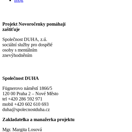
Blog
Projekt Novoročenky pomáhají
zaštiťuje
Společnost DUHA, z.ú.
sociální služby pro dospělé
osoby s mentálním
znevýhodněním
Společnost DUHA
Fügnerovo náměstí 1866/5
120 00 Praha 2 – Nové Město
tel +420 286 592 971
mobil +420 602 610 693
duha@spolecnostduha.cz
Zakladatelka a manažerka projektu
Mgr. Margita Losová