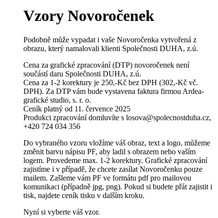
Vzory Novoročenek
Podobně může vypadat i vaše Novoročenka vytvořená z
obrazu, který namalovali klienti Společnosti DUHA, z.ú.
Cena za grafické zpracování (DTP) novoročenek není
součástí daru Společnosti DUHA, z.ú.
Cena za 1-2 korektury je 250,-Kč bez DPH (302,-Kč vč.
DPH). Za DTP vám bude vystavena faktura firmou Ardea-
grafické studio, s. r. o.
Ceník platný od 11. července 2025
Produkci zpracování domluvíte s losova@spolecnostduha.cz,
+420 724 034 356
Do vybraného vzoru vložíme váš obraz, text a logo, můžeme
změnit barvu nápisu PF, aby ladil s obrazem nebo vaším
logem. Provedeme max. 1-2 korektury. Grafické zpracování
zajistíme i v případě, že chcete zasílat Novoročenku pouze
mailem. Zašleme vám PF ve formátu pdf pro mailovou
komunikaci (případně jpg, png). Pokud si budete přát zajistit i
tisk, najdete ceník tisku v dalším kroku.
Nyní si vyberte váš vzor.