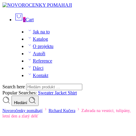
0
Cart
Jak na to
Katalog
O projektu
Autoři
Reference
Dárci
Kontakt
Search here
Popular Searches:
Sweater
Jacket
Shirt
Hledání
Novoročenky pomáhají
Richard Kučera
Zahrada na vesnici, tulipány,
letní den a zlatý déšť