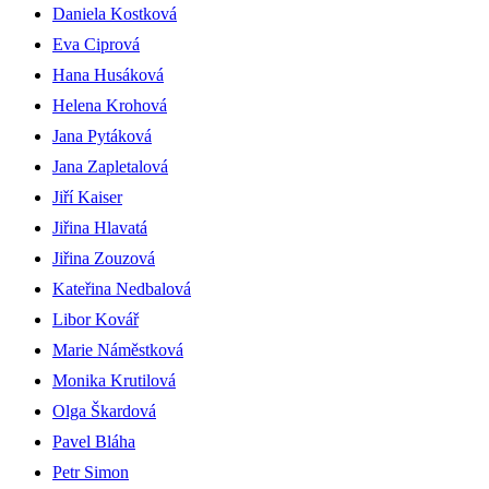
Daniela Kostková
Eva Ciprová
Hana Husáková
Helena Krohová
Jana Pytáková
Jana Zapletalová
Jiří Kaiser
Jiřina Hlavatá
Jiřina Zouzová
Kateřina Nedbalová
Libor Kovář
Marie Náměstková
Monika Krutilová
Olga Škardová
Pavel Bláha
Petr Simon