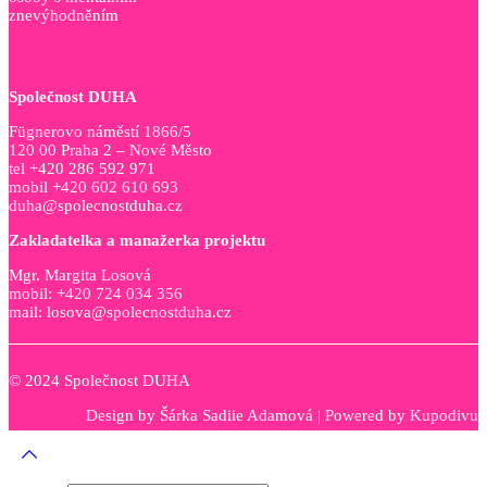
znevýhodněním
Společnost DUHA
Fügnerovo náměstí 1866/5
120 00 Praha 2 – Nové Město
tel +420 286 592 971
mobil +420 602 610 693
duha@spolecnostduha.cz
Zakladatelka a manažerka projektu
Mgr. Margita Losová
mobil: +420 724 034 356
mail: losova@spolecnostduha.cz
© 2024 Společnost DUHA
Design by
Šárka Sadiie Adamová
| Powered by
Kupodivu