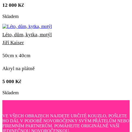
12 000
Kč
Skladem
Léto, dům, kytka, motýl
Jiří Kaiser
50cm x 40cm
Akryl na plátně
5 000
Kč
Skladem
VE VŠECH OBRAZECH NAJDETE URČITÉ KOUZLO, POŠLETE
HO DÁL V PODOBĚ NOVOROČENKY SVÝM PŘÁTELŮM NEBO
FIREMNÍM PARTNERŮM. POMÁHEJTE ORIGINÁLNĚ VAŠÍ
JEDINEČNOU NOVOROČENKOU.