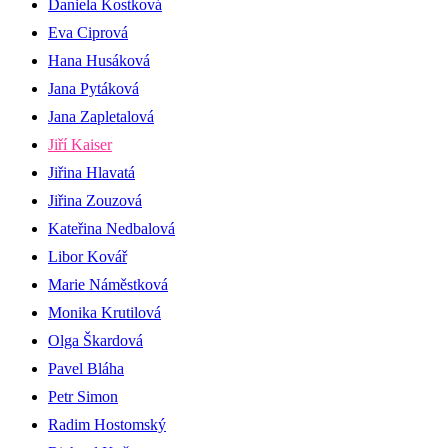
Daniela Kostková
Eva Ciprová
Hana Husáková
Jana Pytáková
Jana Zapletalová
Jiří Kaiser
Jiřina Hlavatá
Jiřina Zouzová
Kateřina Nedbalová
Libor Kovář
Marie Náměstková
Monika Krutilová
Olga Škardová
Pavel Bláha
Petr Simon
Radim Hostomský