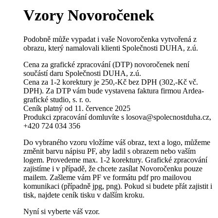
Vzory Novoročenek
Podobně může vypadat i vaše Novoročenka vytvořená z
obrazu, který namalovali klienti Společnosti DUHA, z.ú.
Cena za grafické zpracování (DTP) novoročenek není
součástí daru Společnosti DUHA, z.ú.
Cena za 1-2 korektury je 250,-Kč bez DPH (302,-Kč vč.
DPH). Za DTP vám bude vystavena faktura firmou Ardea-
grafické studio, s. r. o.
Ceník platný od 11. července 2025
Produkci zpracování domluvíte s losova@spolecnostduha.cz,
+420 724 034 356
Do vybraného vzoru vložíme váš obraz, text a logo, můžeme
změnit barvu nápisu PF, aby ladil s obrazem nebo vaším
logem. Provedeme max. 1-2 korektury. Grafické zpracování
zajistíme i v případě, že chcete zasílat Novoročenku pouze
mailem. Zašleme vám PF ve formátu pdf pro mailovou
komunikaci (případně jpg, png). Pokud si budete přát zajistit i
tisk, najdete ceník tisku v dalším kroku.
Nyní si vyberte váš vzor.