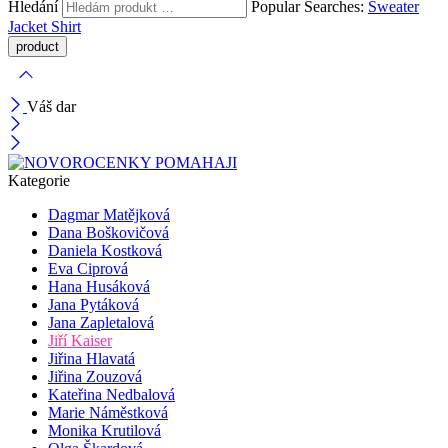
Hledání
Popular Searches:
Sweater
Jacket
Shirt
Váš dar
Kategorie
Dagmar Matějková
Dana Boškovičová
Daniela Kostková
Eva Ciprová
Hana Husáková
Jana Pytáková
Jana Zapletalová
Jiří Kaiser
Jiřina Hlavatá
Jiřina Zouzová
Kateřina Nedbalová
Marie Náměstková
Monika Krutilová