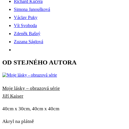
Richard Kučera
Simona Janoušková
Václav Puky
Vít Svoboda
Zdeněk Bašný
Zuzana Ságlová
OD STEJNÉHO AUTORA
Moje lásky – obrazová série
Jiří Kaiser
40cm x 30cm, 40cm x 40cm
Akryl na plátně