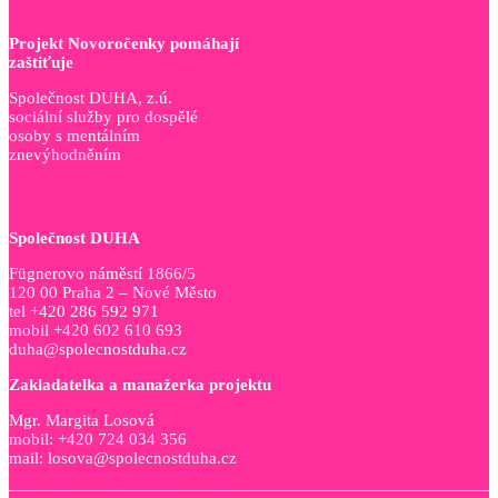
Projekt Novoročenky pomáhají
zaštiťuje
Společnost DUHA, z.ú.
sociální služby pro dospělé
osoby s mentálním
znevýhodněním
Společnost DUHA
Fügnerovo náměstí 1866/5
120 00 Praha 2 – Nové Město
tel +420 286 592 971
mobil +420 602 610 693
duha@spolecnostduha.cz
Zakladatelka a manažerka projektu
Mgr. Margita Losová
mobil: +420 724 034 356
mail: losova@spolecnostduha.cz