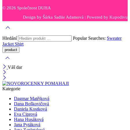
© 2026 Společnost DUHA
Design by
Šárka Sadiie Adamová
| Powered by
Kupodivu
Hledání
Popular Searches:
Sweater
Jacket
Shirt
Váš dar
Kategorie
Dagmar Matějková
Dana Boškovičová
Daniela Kostková
Eva Ciprová
Hana Husáková
Jana Pytáková
Jana Zapletalová