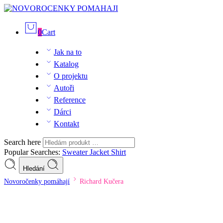
0
Cart
Jak na to
Katalog
O projektu
Autoři
Reference
Dárci
Kontakt
Search here
Popular Searches:
Sweater
Jacket
Shirt
Hledání
Novoročenky pomáhají
Richard Kučera