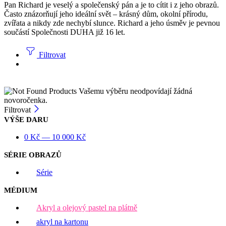
Pan Richard je veselý a společenský pán a je to cítit i z jeho obrazů.
Často znázorňují jeho ideální svět – krásný dům, okolní přírodu,
zvířata a nikdy zde nechybí slunce. Richard a jeho úsměv je pevnou
součástí Společnosti DUHA již 16 let.
Filtrovat
Vašemu výběru neodpovídají žádná
novoročenka.
Filtrovat
VÝŠE DARU
0
Kč
—
10 000
Kč
SÉRIE OBRAZŮ
Série
MÉDIUM
Akryl a olejový pastel na plátně
akryl na kartonu