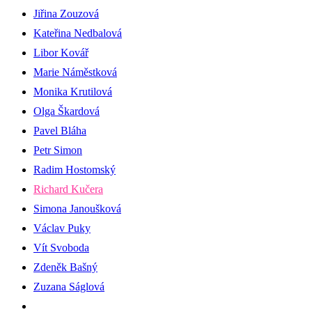
Jiřina Zouzová
Kateřina Nedbalová
Libor Kovář
Marie Náměstková
Monika Krutilová
Olga Škardová
Pavel Bláha
Petr Simon
Radim Hostomský
Richard Kučera
Simona Janoušková
Václav Puky
Vít Svoboda
Zdeněk Bašný
Zuzana Ságlová