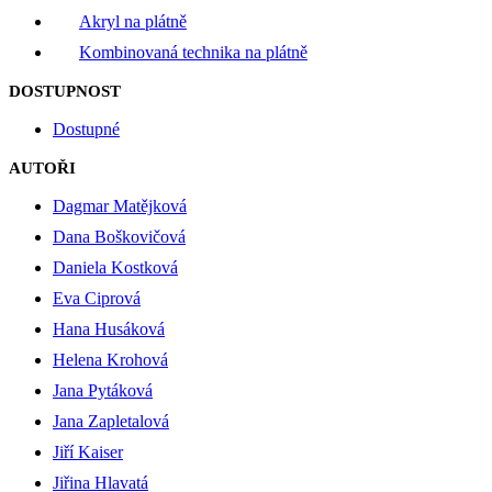
Akryl na plátně
Kombinovaná technika na plátně
DOSTUPNOST
Dostupné
AUTOŘI
Dagmar Matějková
Dana Boškovičová
Daniela Kostková
Eva Ciprová
Hana Husáková
Helena Krohová
Jana Pytáková
Jana Zapletalová
Jiří Kaiser
Jiřina Hlavatá