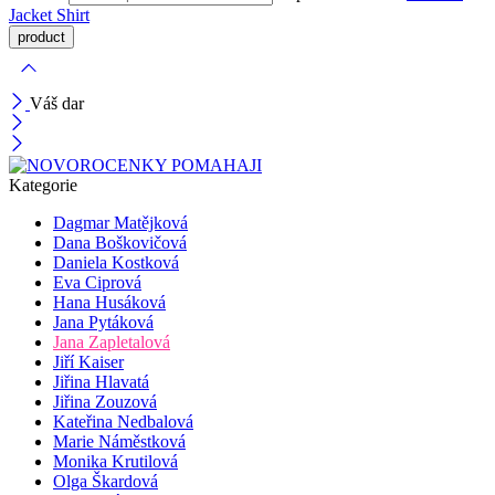
Jacket
Shirt
Váš dar
Kategorie
Dagmar Matějková
Dana Boškovičová
Daniela Kostková
Eva Ciprová
Hana Husáková
Jana Pytáková
Jana Zapletalová
Jiří Kaiser
Jiřina Hlavatá
Jiřina Zouzová
Kateřina Nedbalová
Marie Náměstková
Monika Krutilová
Olga Škardová