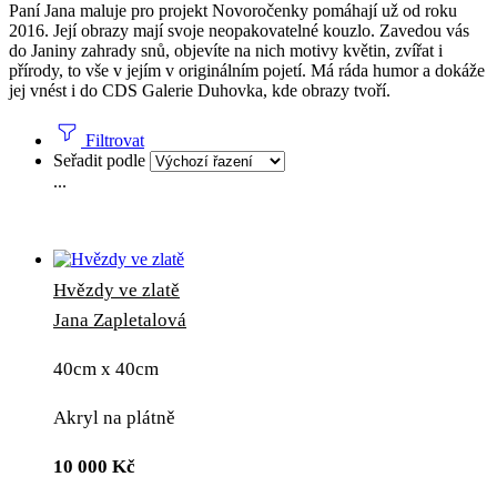
Paní Jana maluje pro projekt Novoročenky pomáhají už od roku
2016. Její obrazy mají svoje neopakovatelné kouzlo. Zavedou vás
do Janiny zahrady snů, objevíte na nich motivy květin, zvířat i
přírody, to vše v jejím v originálním pojetí. Má ráda humor a dokáže
jej vnést i do CDS Galerie Duhovka, kde obrazy tvoří.
Filtrovat
Seřadit podle
...
Hvězdy ve zlatě
Jana Zapletalová
40cm x 40cm
Akryl na plátně
10 000
Kč