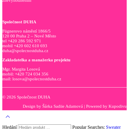
znevýhodněním
Společnost DUHA
Fügnerovo náměstí 1866/5
120 00 Praha 2 – Nové Město
tel +420 286 592 971
mobil +420 602 610 693
duha@spolecnostduha.cz
Zakladatelka a manažerka projektu
Mgr. Margita Losová
mobil: +420 724 034 356
mail: losova@spolecnostduha.cz
© 2026 Společnost DUHA
Design by
Šárka Sadiie Adamová
| Powered by
Kupodivu
Hledání
Popular Searches:
Sweater