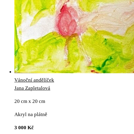
Vánoční andělíček
Jana Zapletalová
20 cm x 20 cm
Akryl na plátně
3 000
Kč