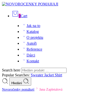
0
Cart
Jak na to
Katalog
O projektu
Autoři
Reference
Dárci
Kontakt
Search here
Popular Searches:
Sweater
Jacket
Shirt
Hledání
Novoročenky pomáhají
Jana Zapletalová