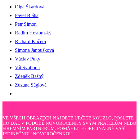
Olga Škardová
Pavel Bláha
Petr Simon
Radim Hostomský
Richard Kučera
Simona Janoušková
Václav Puky
Vít Svoboda
Zdeněk Bašný
Zuzana Ságlová
VE VŠECH OBRAZECH NAJDETE URČITÉ KOUZLO, POŠLETE
HO DÁL V PODOBĚ NOVOROČENKY SVÝM PŘÁTELŮM NEBO
FIREMNÍM PARTNERŮM. POMÁHEJTE ORIGINÁLNĚ VAŠÍ
JEDINEČNOU NOVOROČENKOU.