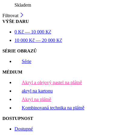
Skladem
Filtrovat
VÝŠE DARU
0
Kč
—
10 000
Kč
10 000
Kč
—
20 000
Kč
SÉRIE OBRAZŮ
Série
MÉDIUM
Akryl a olejový pastel na plátně
akryl na kartonu
Akryl na plátně
Kombinovaná technika na plátně
DOSTUPNOST
Dostupné