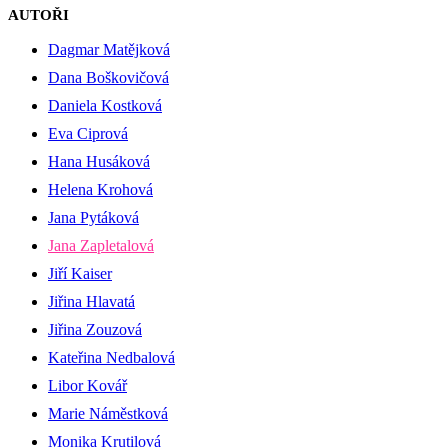
AUTOŘI
Dagmar Matějková
Dana Boškovičová
Daniela Kostková
Eva Ciprová
Hana Husáková
Helena Krohová
Jana Pytáková
Jana Zapletalová
Jiří Kaiser
Jiřina Hlavatá
Jiřina Zouzová
Kateřina Nedbalová
Libor Kovář
Marie Náměstková
Monika Krutilová