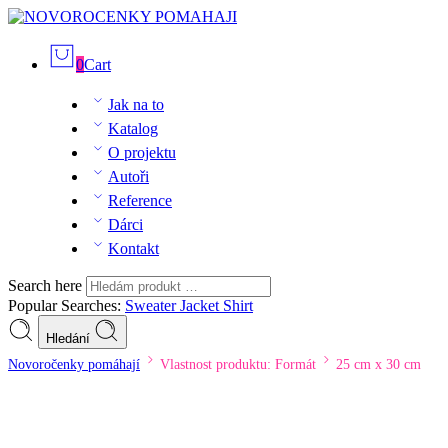
0
Cart
Jak na to
Katalog
O projektu
Autoři
Reference
Dárci
Kontakt
Search here
Popular Searches:
Sweater
Jacket
Shirt
Hledání
Novoročenky pomáhají
Vlastnost produktu: Formát
25 cm x 30 cm