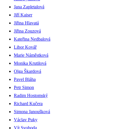
Jana Zapletalová
Jiří Kaiser
Jiřina Hlavatá
Jiřina Zouzová
Kateřina Nedbalová
Libor Kovář
Marie Náměstková
Monika Krutilová
Olga Škardová
Pavel Bláha
Petr Simon
Radim Hostomský
Richard Kučera
Simona Janoušková
Václav Puky
Vít Svoboda