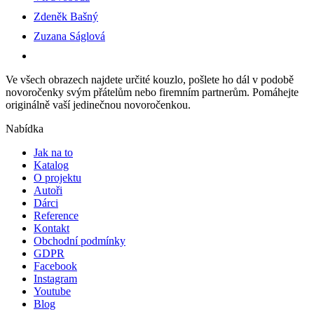
Zdeněk Bašný
Zuzana Ságlová
Ve všech obrazech najdete určité kouzlo, pošlete ho dál v podobě
novoročenky svým přátelům nebo firemním partnerům. Pomáhejte
originálně vaší jedinečnou novoročenkou.
Nabídka
Jak na to
Katalog
O projektu
Autoři
Dárci
Reference
Kontakt
Obchodní podmínky
GDPR
Facebook
Instagram
Youtube
Blog