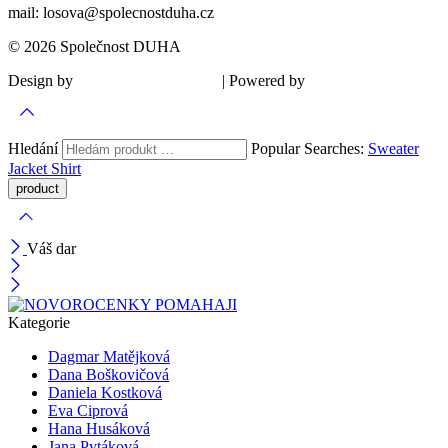
mail: losova@spolecnostduha.cz
© 2026 Společnost DUHA
Design by
| Powered by
Šárka Sadiie Adamová
Kupodivu
Hledání
Popular Searches:
Sweater
Jacket
Shirt
Váš dar
Kategorie
Dagmar Matějková
Dana Boškovičová
Daniela Kostková
Eva Ciprová
Hana Husáková
Jana Pytáková