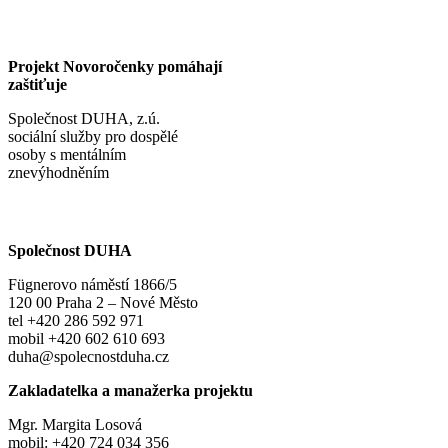
Projekt Novoročenky pomáhají
zaštiťuje
Společnost DUHA, z.ú.
sociální služby pro dospělé
osoby s mentálním
znevýhodněním
Společnost DUHA
Fügnerovo náměstí 1866/5
120 00 Praha 2 – Nové Město
tel +420 286 592 971
mobil +420 602 610 693
duha@spolecnostduha.cz
Zakladatelka a manažerka projektu
Mgr. Margita Losová
mobil: +420 724 034 356