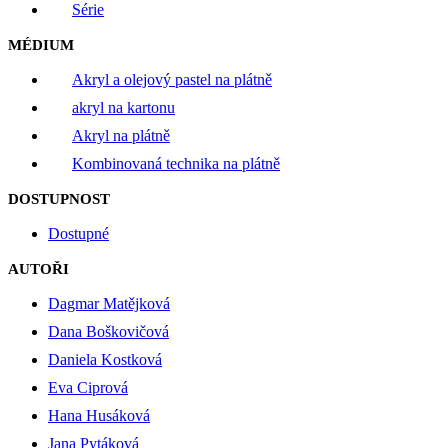
Série
MÉDIUM
Akryl a olejový pastel na plátně
akryl na kartonu
Akryl na plátně
Kombinovaná technika na plátně
DOSTUPNOST
Dostupné
AUTOŘI
Dagmar Matějková
Dana Boškovičová
Daniela Kostková
Eva Ciprová
Hana Husáková
Jana Pytáková