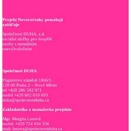
Projekt Novoročenky pomáhají
zaštiťuje
Společnost DUHA, z.ú.
sociální služby pro dospělé
osoby s mentálním
znevýhodněním
Společnost DUHA
Fügnerovo náměstí 1866/5
120 00 Praha 2 – Nové Město
tel +420 286 592 971
mobil +420 602 610 693
duha@spolecnostduha.cz
Zakladatelka a manažerka projektu
Mgr. Margita Losová
mobil: +420 724 034 356
mail: losova@spolecnostduha.cz