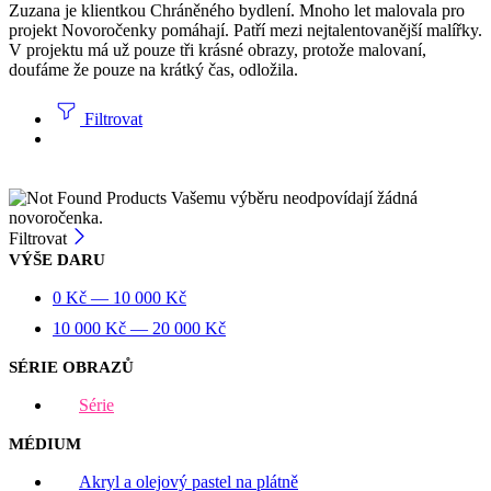
Zuzana je klientkou Chráněného bydlení. Mnoho let malovala pro
projekt Novoročenky pomáhají. Patří mezi nejtalentovanější malířky.
V projektu má už pouze tři krásné obrazy, protože malovaní,
doufáme že pouze na krátký čas, odložila.
Filtrovat
Vašemu výběru neodpovídají žádná
novoročenka.
Filtrovat
VÝŠE DARU
0
Kč
—
10 000
Kč
10 000
Kč
—
20 000
Kč
SÉRIE OBRAZŮ
Série
MÉDIUM
Akryl a olejový pastel na plátně