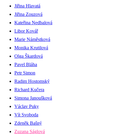
Jiřina Hlavatá
Jiřina Zouzová
Kateřina Nedbalová
Libor Kovář
Marie Náměstková
Monika Krutilová
Olga Škardová
Pavel Bláha
Petr Simon
Radim Hostomský
Richard Kučera
Simona Janoušková
Václav Puky
Vít Svoboda
Zdeněk Bašný
Zuzana Ságlová