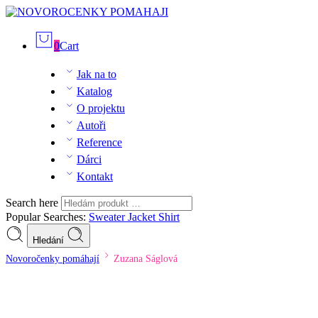
0
Cart
Jak na to
Katalog
O projektu
Autoři
Reference
Dárci
Kontakt
Search here
Popular Searches:
Sweater
Jacket
Shirt
Hledání
Novoročenky pomáhají
Zuzana Ságlová