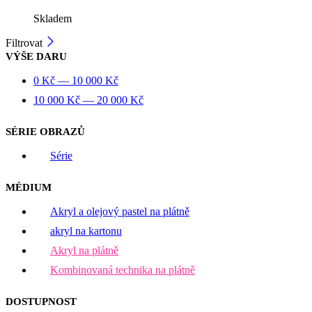
Skladem
Filtrovat
VÝŠE DARU
0
Kč
—
10 000
Kč
10 000
Kč
—
20 000
Kč
SÉRIE OBRAZŮ
Série
MÉDIUM
Akryl a olejový pastel na plátně
akryl na kartonu
Akryl na plátně
Kombinovaná technika na plátně
DOSTUPNOST