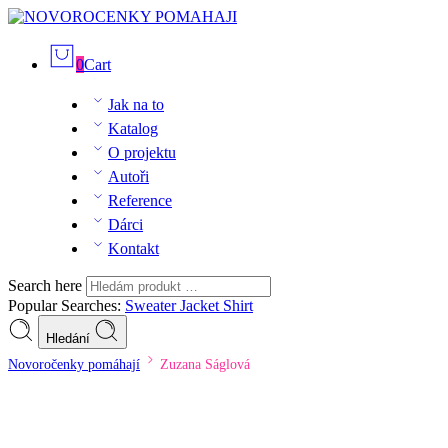
0
Cart
Jak na to
Katalog
O projektu
Autoři
Reference
Dárci
Kontakt
Search here
Popular Searches:
Sweater
Jacket
Shirt
Hledání
Novoročenky pomáhají
Zuzana Ságlová