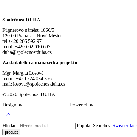
Společnost DUHA
Fügnerovo náměstí 1866/5
120 00 Praha 2 – Nové Město
tel +420 286 592 971
mobil +420 602 610 693
duha@spolecnostduha.cz
Zakladatelka a manažerka projektu
Mgr. Margita Losová
mobil: +420 724 034 356
mail: losova@spolecnostduha.cz
© 2026 Společnost DUHA
Design by
| Powered by
Šárka Sadiie Adamová
Kupodivu
Hledání
Popular Searches:
Sweater
Jac