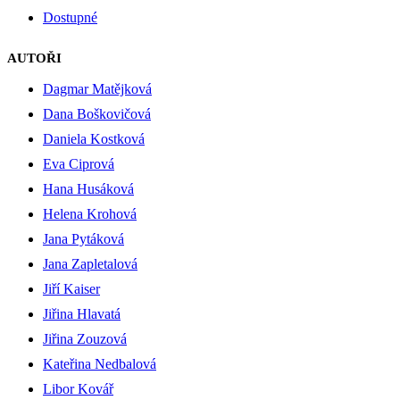
Dostupné
AUTOŘI
Dagmar Matějková
Dana Boškovičová
Daniela Kostková
Eva Ciprová
Hana Husáková
Helena Krohová
Jana Pytáková
Jana Zapletalová
Jiří Kaiser
Jiřina Hlavatá
Jiřina Zouzová
Kateřina Nedbalová
Libor Kovář