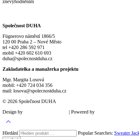
znevýhodněním
Společnost DUHA
Fügnerovo náměstí 1866/5
120 00 Praha 2 – Nové Město
tel +420 286 592 971
mobil +420 602 610 693
duha@spolecnostduha.cz
Zakladatelka a manažerka projektu
Mgr. Margita Losová
mobil: +420 724 034 356
mail: losova@spolecnostduha.cz
© 2026 Společnost DUHA
Design by
| Powered by
Šárka Sadiie Adamová
Kupodivu
Hledání
Popular Searches:
Sweater
Jac