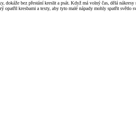
xy, dokáže bez přestání kreslit a psát. Když má volný čas, dělá nákresy
rý opatřil kresbami a texty, aby tyto malé nápady mohly spatřit světlo 