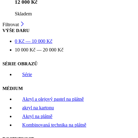
12 000
Kč
Skladem
Filtrovat
VÝŠE DARU
0
Kč
—
10 000
Kč
10 000
Kč
—
20 000
Kč
SÉRIE OBRAZŮ
Série
MÉDIUM
Akryl a olejový pastel na plátně
akryl na kartonu
Akryl na plátně
Kombinovaná technika na plátně