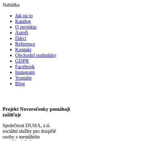
Nabídka
Jak na to
Katalog
O projektu
Autoři
Dárci
Reference
Kontakt
Obchodní podmínky
GDPR
Facebook
Instagram
Youtube
Blog
Projekt Novoročenky pomáhají
zaštiťuje
Společnost DUHA, z.ú.
sociální služby pro dospělé
osoby s mentálním