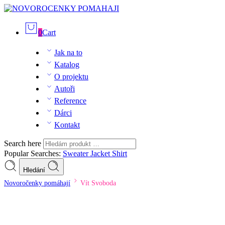
0
Cart
Jak na to
Katalog
O projektu
Autoři
Reference
Dárci
Kontakt
Search here
Popular Searches:
Sweater
Jacket
Shirt
Hledání
Novoročenky pomáhají
Vít Svoboda