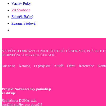
Václav Puky
Vít Svoboda
Zdeněk Bašný
Zuzana Ságlová
VE VŠECH OBRAZECH NAJDETE URČITÉ KOUZLO, POŠLETE 
JEDINEČNOU NOVOROČENKOU.
Jak na to
Katalog
O projektu
Autoři
Dárci
Reference
Kont
Projekt Novoročenky pomáhají
zaštiťuje
Společnost DUHA, z.ú.
sociální služby pro dospělé