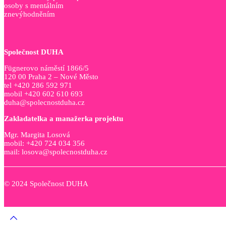
osoby s mentálním
znevýhodněním
Společnost DUHA
Fügnerovo náměstí 1866/5
120 00 Praha 2 – Nové Město
tel +420 286 592 971
mobil +420 602 610 693
duha@spolecnostduha.cz
Zakladatelka a manažerka projektu
Mgr. Margita Losová
mobil: +420 724 034 356
mail: losova@spolecnostduha.cz
© 2024 Společnost DUHA