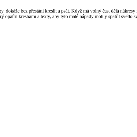
xy, dokáže bez přestání kreslit a psát. Když má volný čas, dělá nákresy
rý opatřil kresbami a texty, aby tyto malé nápady mohly spatřit světlo 