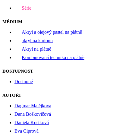
Série
MÉDIUM
Akryl a olejový pastel na plátně
akryl na kartonu
Akryl na plátně
Kombinovaná technika na plátně
DOSTUPNOST
Dostupné
AUTOŘI
Dagmar Matějková
Dana Boškovičová
Daniela Kostková
Eva Ciprová