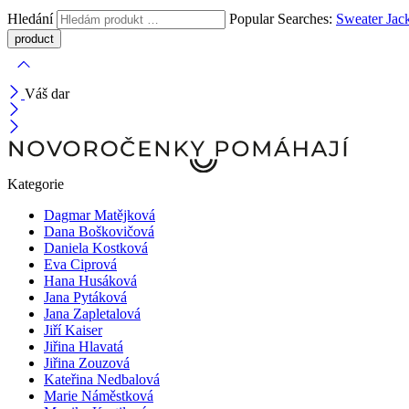
Hledání
Popular Searches:
Sweater
Jac
Váš dar
Kategorie
Dagmar Matějková
Dana Boškovičová
Daniela Kostková
Eva Ciprová
Hana Husáková
Jana Pytáková
Jana Zapletalová
Jiří Kaiser
Jiřina Hlavatá
Jiřina Zouzová
Kateřina Nedbalová
Marie Náměstková