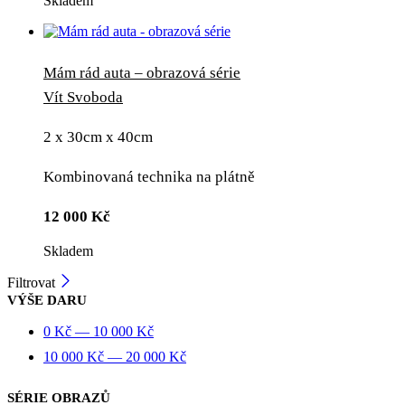
Skladem
Mám rád auta – obrazová série
Vít Svoboda
2 x 30cm x 40cm
Kombinovaná technika na plátně
12 000
Kč
Skladem
Filtrovat
VÝŠE DARU
0
Kč
—
10 000
Kč
10 000
Kč
—
20 000
Kč
SÉRIE OBRAZŮ