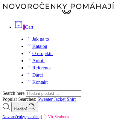
0
Cart
Jak na to
Katalog
O projektu
Autoři
Reference
Dárci
Kontakt
Search here
Popular Searches:
Sweater
Jacket
Shirt
Hledání
Novoročenky pomáhají
Vít Svoboda