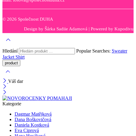
mail: losova@spolecnostduha.cz
© 2026 Společnost DUHA
Design by
Šárka Sadiie Adamová
| Powered by
Kupodivu
Hledání
Popular Searches:
Sweater
Jacket
Shirt
Váš dar
Kategorie
Dagmar Matějková
Dana Boškovičová
Daniela Kostková
Eva Ciprová
Hana Husáková