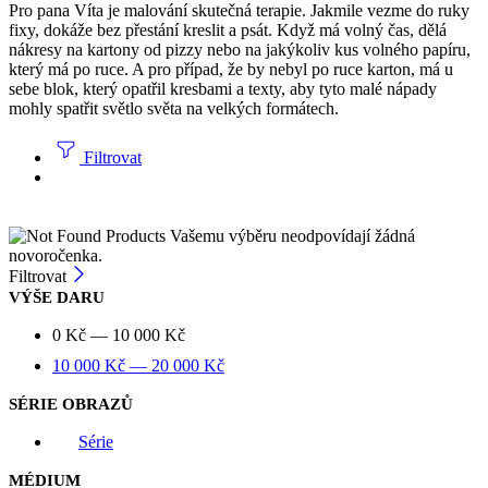
Pro pana Víta je malování skutečná terapie. Jakmile vezme do ruky
fixy, dokáže bez přestání kreslit a psát. Když má volný čas, dělá
nákresy na kartony od pizzy nebo na jakýkoliv kus volného papíru,
který má po ruce. A pro případ, že by nebyl po ruce karton, má u
sebe blok, který opatřil kresbami a texty, aby tyto malé nápady
mohly spatřit světlo světa na velkých formátech.
Filtrovat
Vašemu výběru neodpovídají žádná
novoročenka.
Filtrovat
VÝŠE DARU
0
Kč
—
10 000
Kč
10 000
Kč
—
20 000
Kč
SÉRIE OBRAZŮ
Série
MÉDIUM