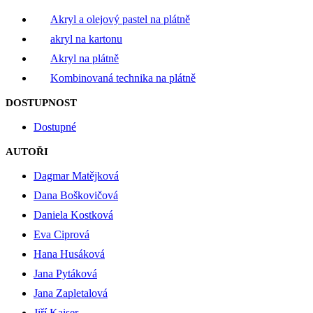
Akryl a olejový pastel na plátně
akryl na kartonu
Akryl na plátně
Kombinovaná technika na plátně
DOSTUPNOST
Dostupné
AUTOŘI
Dagmar Matějková
Dana Boškovičová
Daniela Kostková
Eva Ciprová
Hana Husáková
Jana Pytáková
Jana Zapletalová
Jiří Kaiser