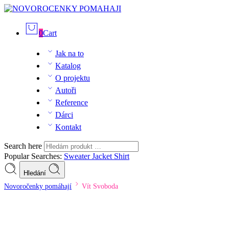
0
Cart
Jak na to
Katalog
O projektu
Autoři
Reference
Dárci
Kontakt
Search here
Popular Searches:
Sweater
Jacket
Shirt
Hledání
Novoročenky pomáhají
Vít Svoboda