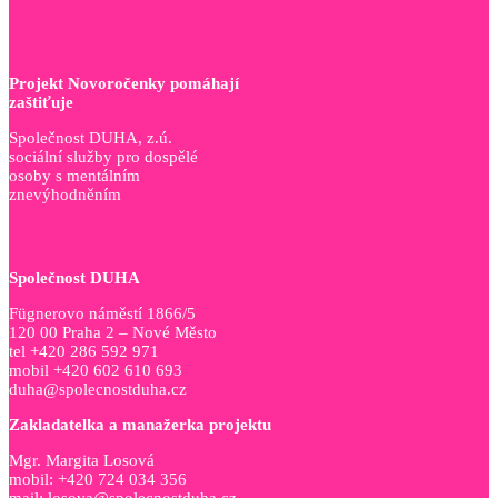
Projekt Novoročenky pomáhají
zaštiťuje
Společnost DUHA, z.ú.
sociální služby pro dospělé
osoby s mentálním
znevýhodněním
Společnost DUHA
Fügnerovo náměstí 1866/5
120 00 Praha 2 – Nové Město
tel +420 286 592 971
mobil +420 602 610 693
duha@spolecnostduha.cz
Zakladatelka a manažerka projektu
Mgr. Margita Losová
mobil: +420 724 034 356