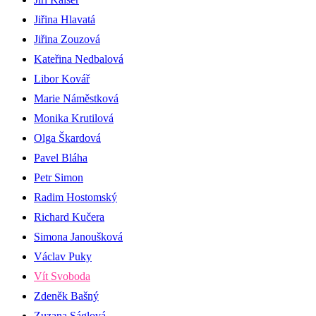
Jiřina Hlavatá
Jiřina Zouzová
Kateřina Nedbalová
Libor Kovář
Marie Náměstková
Monika Krutilová
Olga Škardová
Pavel Bláha
Petr Simon
Radim Hostomský
Richard Kučera
Simona Janoušková
Václav Puky
Vít Svoboda
Zdeněk Bašný
Zuzana Ságlová