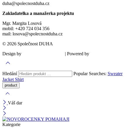
duha@spolecnostduha.cz
Zakladatelka a manažerka projektu
Mgr. Margita Losová
mobil: +420 724 034 356
mail: losova@spolecnostduha.cz
© 2026 Společnost DUHA
Design by
| Powered by
Šárka Sadiie Adamová
Kupodivu
Hledání
Popular Searches:
Sweater
Jacket
Shirt
Váš dar
Kategorie