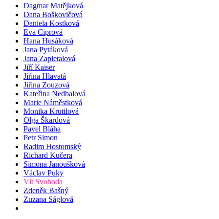
Dagmar Matějková
Dana Boškovičová
Daniela Kostková
Eva Ciprová
Hana Husáková
Jana Pytáková
Jana Zapletalová
Jiří Kaiser
Jiřina Hlavatá
Jiřina Zouzová
Kateřina Nedbalová
Marie Náměstková
Monika Krutilová
Olga Škardová
Pavel Bláha
Petr Simon
Radim Hostomský
Richard Kučera
Simona Janoušková
Václav Puky
Vít Svoboda
Zdeněk Bašný
Zuzana Ságlová