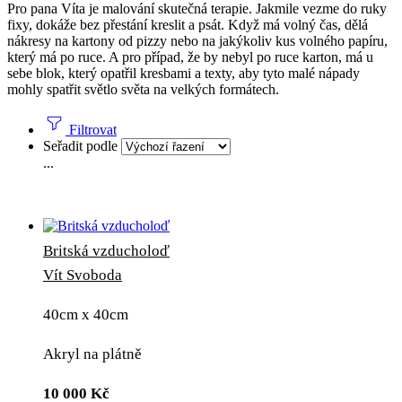
Pro pana Víta je malování skutečná terapie. Jakmile vezme do ruky
fixy, dokáže bez přestání kreslit a psát. Když má volný čas, dělá
nákresy na kartony od pizzy nebo na jakýkoliv kus volného papíru,
který má po ruce. A pro případ, že by nebyl po ruce karton, má u
sebe blok, který opatřil kresbami a texty, aby tyto malé nápady
mohly spatřit světlo světa na velkých formátech.
Filtrovat
Seřadit podle
...
Britská vzducholoď
Vít Svoboda
40cm x 40cm
Akryl na plátně
10 000
Kč