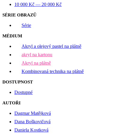
10 000
Kč
—
20 000
Kč
SÉRIE OBRAZŮ
Série
MÉDIUM
Akryl a olejový pastel na plátně
akryl na kartonu
Akryl na plátně
Kombinovaná technika na plátně
DOSTUPNOST
Dostupné
AUTOŘI
Dagmar Matějková
Dana Boškovičová
Daniela Kostková