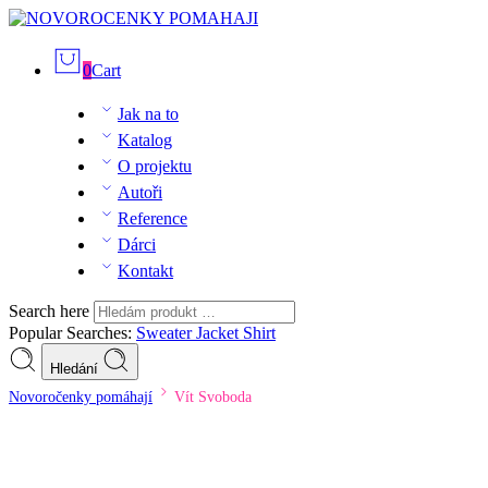
0
Cart
Jak na to
Katalog
O projektu
Autoři
Reference
Dárci
Kontakt
Search here
Popular Searches:
Sweater
Jacket
Shirt
Hledání
Novoročenky pomáhají
Vít Svoboda