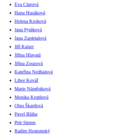
Eva Ciprová
Hana Husáková
Helena Krohová
Jana Pytáková
Jana Zapletalová
Jiří Kaiser
Jiřina Hlavatá
Jiřina Zouzová
Kateřina Nedbalová
Libor Kovář
Marie Náměstková
Monika Krutilová
Olga Škardová
Pavel Bláha
Petr Simon
Radim Hostomský