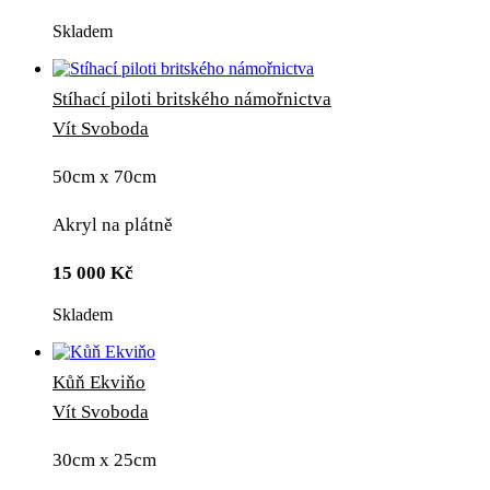
Skladem
Stíhací piloti britského námořnictva
Vít Svoboda
50cm x 70cm
Akryl na plátně
15 000
Kč
Skladem
Kůň Ekviňo
Vít Svoboda
30cm x 25cm