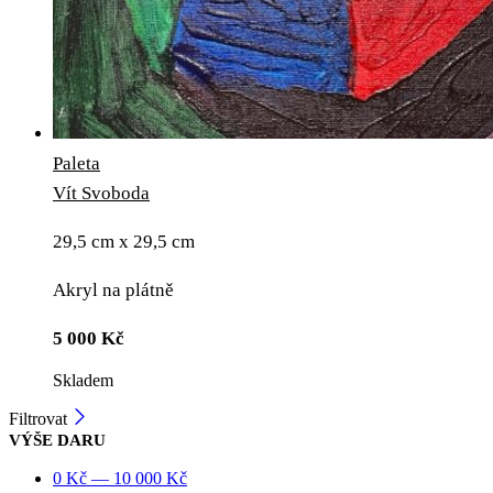
Paleta
Vít Svoboda
29,5 cm x 29,5 cm
Akryl na plátně
5 000
Kč
Skladem
Filtrovat
VÝŠE DARU
0
Kč
—
10 000
Kč