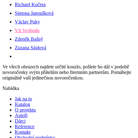
Richard Kučera
Simona Janoušková
Václav Puky
Vít Svoboda
Zdeněk Bašný
Zuzana Ságlová
Ve všech obrazech najdete určité kouzlo, pošlete ho dál v podobě
novoročenky svým přátelům nebo firemním partnerům. Pomáhejte
originálně vaší jedinečnou novoročenkou.
Nabídka
Jak na to
Katalog
O projektu
Autoři
Dárci
Reference
Kontakt
Obchodní podmínky