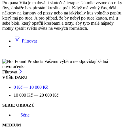
Pro pana Víta je malování skutečná terapie. Jakmile vezme do ruky
fixy, dokáže bez přestání kreslit a psát. Když má volný čas, dělá
nákresy na kartony od pizzy nebo na jakýkoliv kus volného papíru,
který má po ruce. A pro případ, že by nebyl po ruce karton, má u
sebe blok, který opatřil kresbami a texty, aby tyto malé nápady
mohly spatřit světlo světa na velkých formátech.
Filtrovat
Vašemu výběru neodpovídají žádná
novoročenka.
Filtrovat
VÝŠE DARU
0
Kč
—
10 000
Kč
10 000
Kč
—
20 000
Kč
SÉRIE OBRAZŮ
Série
MÉDIUM