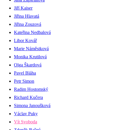
Jiří Kaiser
Jiřina Hlavatá
Jiřina Zouzová
Kateřina Nedbalová
Libor Kovář
Marie Náměstková
Monika Krutilová
Olga Škardová
Pavel Bláha
Petr Simon
Radim Hostomský
Richard Kučera
Simona Janoušková
Václav Puky
Vít Svoboda
Zdeněk Bašný