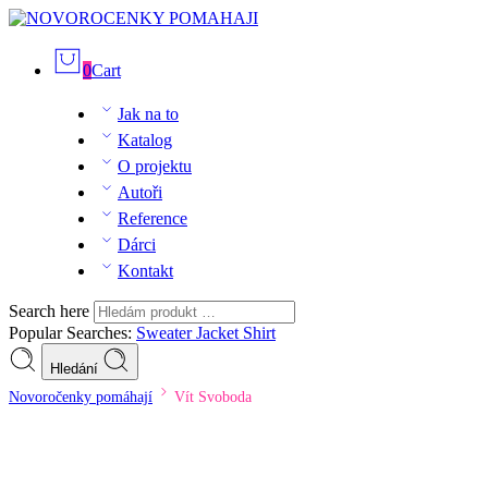
0
Cart
Jak na to
Katalog
O projektu
Autoři
Reference
Dárci
Kontakt
Search here
Popular Searches:
Sweater
Jacket
Shirt
Hledání
Novoročenky pomáhají
Vít Svoboda