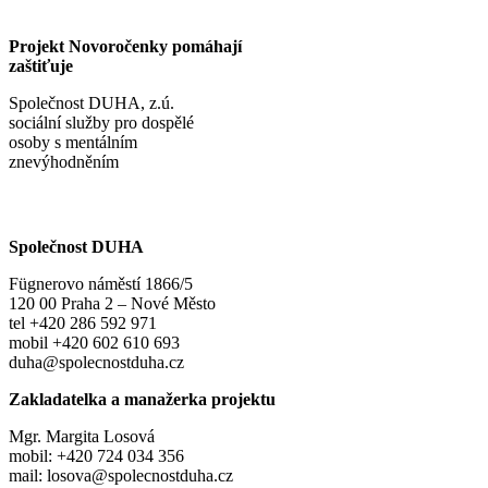
Projekt Novoročenky pomáhají
zaštiťuje
Společnost DUHA, z.ú.
sociální služby pro dospělé
osoby s mentálním
znevýhodněním
Společnost DUHA
Fügnerovo náměstí 1866/5
120 00 Praha 2 – Nové Město
tel +420 286 592 971
mobil +420 602 610 693
duha@spolecnostduha.cz
Zakladatelka a manažerka projektu
Mgr. Margita Losová
mobil: +420 724 034 356
mail: losova@spolecnostduha.cz