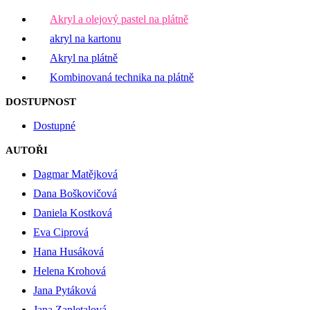
Akryl a olejový pastel na plátně
akryl na kartonu
Akryl na plátně
Kombinovaná technika na plátně
DOSTUPNOST
Dostupné
AUTOŘI
Dagmar Matějková
Dana Boškovičová
Daniela Kostková
Eva Ciprová
Hana Husáková
Helena Krohová
Jana Pytáková
Jana Zapletalová