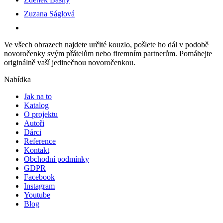
Zuzana Ságlová
Ve všech obrazech najdete určité kouzlo, pošlete ho dál v podobě
novoročenky svým přátelům nebo firemním partnerům. Pomáhejte
originálně vaší jedinečnou novoročenkou.
Nabídka
Jak na to
Katalog
O projektu
Autoři
Dárci
Reference
Kontakt
Obchodní podmínky
GDPR
Facebook
Instagram
Youtube
Blog