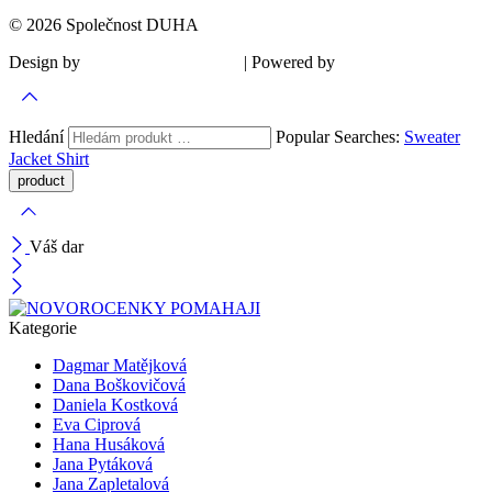
© 2026 Společnost DUHA
Design by
| Powered by
Šárka Sadiie Adamová
Kupodivu
Hledání
Popular Searches:
Sweater
Jacket
Shirt
Váš dar
Kategorie
Dagmar Matějková
Dana Boškovičová
Daniela Kostková
Eva Ciprová
Hana Husáková
Jana Pytáková
Jana Zapletalová