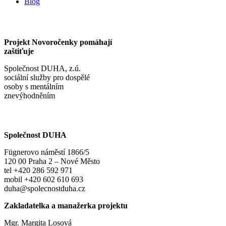
Blog
Projekt Novoročenky pomáhají
zaštiťuje
Společnost DUHA, z.ú.
sociální služby pro dospělé
osoby s mentálním
znevýhodněním
Společnost DUHA
Fügnerovo náměstí 1866/5
120 00 Praha 2 – Nové Město
tel +420 286 592 971
mobil +420 602 610 693
duha@spolecnostduha.cz
Zakladatelka a manažerka projektu
Mgr. Margita Losová