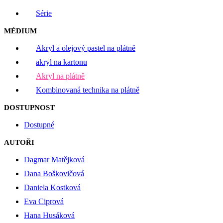
Série
MÉDIUM
Akryl a olejový pastel na plátně
akryl na kartonu
Akryl na plátně
Kombinovaná technika na plátně
DOSTUPNOST
Dostupné
AUTOŘI
Dagmar Matějková
Dana Boškovičová
Daniela Kostková
Eva Ciprová
Hana Husáková