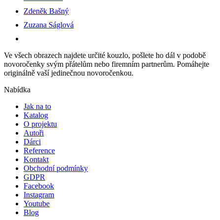
Zdeněk Bašný
Zuzana Ságlová
Ve všech obrazech najdete určité kouzlo, pošlete ho dál v podobě
novoročenky svým přátelům nebo firemním partnerům. Pomáhejte
originálně vaší jedinečnou novoročenkou.
Nabídka
Jak na to
Katalog
O projektu
Autoři
Dárci
Reference
Kontakt
Obchodní podmínky
GDPR
Facebook
Instagram
Youtube
Blog