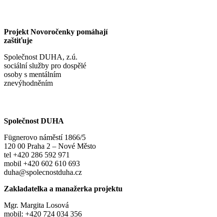
Projekt Novoročenky pomáhají
zaštiťuje
Společnost DUHA, z.ú.
sociální služby pro dospělé
osoby s mentálním
znevýhodněním
Společnost DUHA
Fügnerovo náměstí 1866/5
120 00 Praha 2 – Nové Město
tel +420 286 592 971
mobil +420 602 610 693
duha@spolecnostduha.cz
Zakladatelka a manažerka projektu
Mgr. Margita Losová
mobil: +420 724 034 356