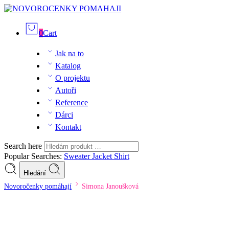
0
Cart
Jak na to
Katalog
O projektu
Autoři
Reference
Dárci
Kontakt
Search here
Popular Searches:
Sweater
Jacket
Shirt
Hledání
Novoročenky pomáhají
Simona Janoušková