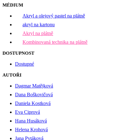
MÉDIUM
Akryl a olejový pastel na plátně
akryl na kartonu
Akryl na plátně
Kombinovaná technika na plátně
DOSTUPNOST
Dostupné
AUTOŘI
Dagmar Matějková
Dana Boškovičová
Daniela Kostková
Eva Ciprová
Hana Husáková
Helena Krohová
Jana Pytáková