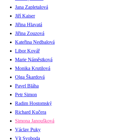
Jana Zapletalová
Jiří Kaiser
Jiřina Hlavatá
Jiřina Zouzová
Kateřina Nedbalová
Libor Kovář
Marie Náměstková
Monika Krutilová
Olga Škardová
Pavel Bláha
Petr Simon
Radim Hostomský
Richard Kučera
Simona Janoušková
Václav Puky
Vít Svoboda