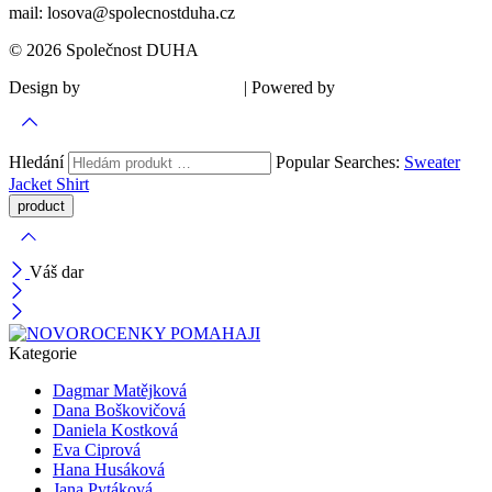
mail: losova@spolecnostduha.cz
© 2026 Společnost DUHA
Design by
| Powered by
Šárka Sadiie Adamová
Kupodivu
Hledání
Popular Searches:
Sweater
Jacket
Shirt
Váš dar
Kategorie
Dagmar Matějková
Dana Boškovičová
Daniela Kostková
Eva Ciprová
Hana Husáková
Jana Pytáková