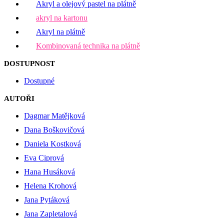
Akryl a olejový pastel na plátně
akryl na kartonu
Akryl na plátně
Kombinovaná technika na plátně
DOSTUPNOST
Dostupné
AUTOŘI
Dagmar Matějková
Dana Boškovičová
Daniela Kostková
Eva Ciprová
Hana Husáková
Helena Krohová
Jana Pytáková
Jana Zapletalová