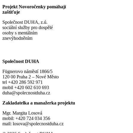
Projekt Novoročenky pomáhají
zaštiťuje
Společnost DUHA, z.ú.
sociální služby pro dospělé
osoby s mentálním
znevýhodněním
Společnost DUHA
Fügnerovo náměstí 1866/5
120 00 Praha 2 – Nové Město
tel +420 286 592 971
mobil +420 602 610 693
duha@spolecnostduha.cz
Zakladatelka a manažerka projektu
Mgr. Margita Losová
mobil: +420 724 034 356
mail: losova@spolecnostduha.cz