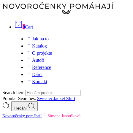
0
Cart
Jak na to
Katalog
O projektu
Autoři
Reference
Dárci
Kontakt
Search here
Popular Searches:
Sweater
Jacket
Shirt
Hledání
Novoročenky pomáhají
Simona Janoušková