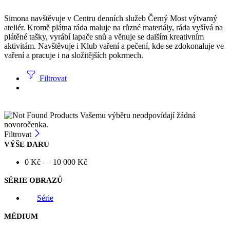
Simona navštěvuje v Centru denních služeb Černý Most výtvarný
ateliér. Kromě plátna ráda maluje na různé materiály, ráda vyšívá na
plátěné tašky, vyrábí lapače snů a věnuje se dalším kreativním
aktivitám. Navštěvuje i Klub vaření a pečení, kde se zdokonaluje ve
vaření a pracuje i na složitějších pokrmech.
Filtrovat
Vašemu výběru neodpovídají žádná
novoročenka.
Filtrovat
VÝŠE DARU
0
Kč
—
10 000
Kč
SÉRIE OBRAZŮ
Série
MÉDIUM