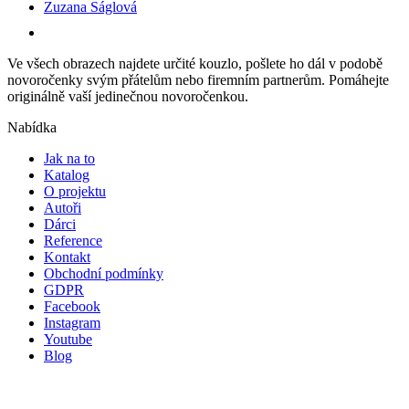
Zuzana Ságlová
Ve všech obrazech najdete určité kouzlo, pošlete ho dál v podobě
novoročenky svým přátelům nebo firemním partnerům. Pomáhejte
originálně vaší jedinečnou novoročenkou.
Nabídka
Jak na to
Katalog
O projektu
Autoři
Dárci
Reference
Kontakt
Obchodní podmínky
GDPR
Facebook
Instagram
Youtube
Blog