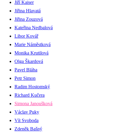
Jiří Kaiser
Jiřina Hlavatá
Jiřina Zouzová
Kateřina Nedbalová
Libor Kovář
Marie Náměstková
Monika Krutilová
Olga Škardová
Pavel Bláha
Petr Simon
Radim Hostomský
Richard Kučera
Simona Janoušková
Václav Puky
Vít Svoboda
Zdeněk Bašný