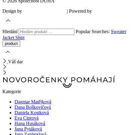
© 2026 Společnost DUHA
Design by
| Powered by
Šárka Sadiie Adamová
Kupodivu
Hledání
Popular Searches:
Sweater
Jacket
Shirt
Váš dar
Kategorie
Dagmar Matějková
Dana Boškovičová
Daniela Kostková
Eva Ciprová
Hana Husáková
Jana Pytáková
Jana Zapletalová