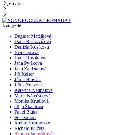
Váš dar
Kategorie
Dagmar Matějková
Dana Boškovičová
Daniela Kostková
Eva Ciprová
Hana Husáková
Jana Pytáková
Jana Zapletalová
Jiří Kaiser
Jiřina Hlavatá
Jiřina Zouzová
Kateřina Nedbalová
Marie Náměstková
Monika Krutilová
Olga Škardová
Pavel Bláha
Petr Simon
Radim Hostomský
Richard Kučera
Simona Janoušková