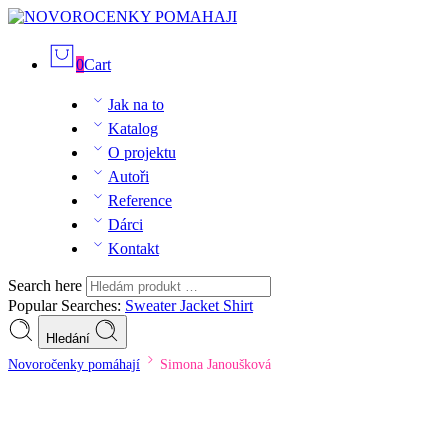
0
Cart
Jak na to
Katalog
O projektu
Autoři
Reference
Dárci
Kontakt
Search here
Popular Searches:
Sweater
Jacket
Shirt
Hledání
Novoročenky pomáhají
Simona Janoušková