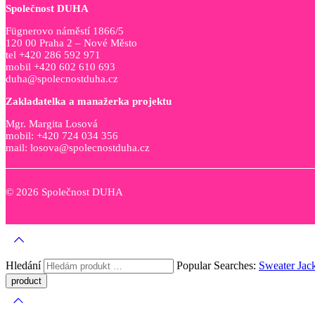
Společnost DUHA
Fügnerovo náměstí 1866/5
120 00 Praha 2 – Nové Město
tel +420 286 592 971
mobil +420 602 610 693
duha@spolecnostduha.cz
Zakladatelka a manažerka projektu
Mgr. Margita Losová
mobil: +420 724 034 356
mail: losova@spolecnostduha.cz
© 2026 Společnost DUHA
Hledání
Popular Searches:
Sweater
Jac