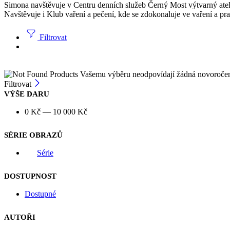
Simona navštěvuje v Centru denních služeb Černý Most výtvarný atelié
Navštěvuje i Klub vaření a pečení, kde se zdokonaluje ve vaření a pra
Filtrovat
Vašemu výběru neodpovídají žádná novoroče
Filtrovat
VÝŠE DARU
0
Kč
—
10 000
Kč
SÉRIE OBRAZŮ
Série
DOSTUPNOST
Dostupné
AUTOŘI