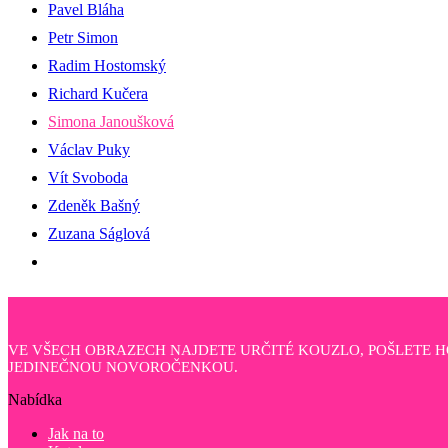
Pavel Bláha
Petr Simon
Radim Hostomský
Richard Kučera
Simona Janoušková
Václav Puky
Vít Svoboda
Zdeněk Bašný
Zuzana Ságlová
VE VŠECH OBRAZECH NAJDETE URČITÉ KOUZLO, POŠLETE 
JEDINEČNOU NOVOROČENKOU.
Nabídka
Jak na to