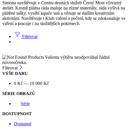
Simona navštěvuje v Centru denních služeb Černý Most výtvarný
ateliér. Kromě plátna ráda maluje na různé materiály, ráda vyšívá na
plátěné tašky, vyrábí lapače snů a věnuje se dalším kreativním
aktivitám. Navštěvuje i Klub vaření a pečení, kde se zdokonaluje ve
vaření a pracuje i na složitějších pokrmech.
Filtrovat
Vašemu výběru neodpovídají žádná
novoročenka.
Filtrovat
VÝŠE DARU
0
Kč
—
10 000
Kč
SÉRIE OBRAZŮ
Série
DOSTUPNOST
Dostupné