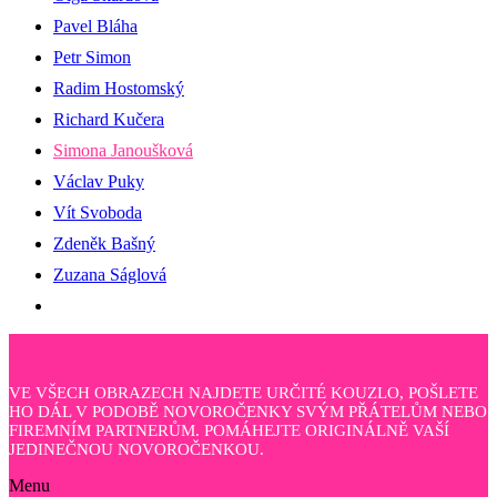
Pavel Bláha
Petr Simon
Radim Hostomský
Richard Kučera
Simona Janoušková
Václav Puky
Vít Svoboda
Zdeněk Bašný
Zuzana Ságlová
VE VŠECH OBRAZECH NAJDETE URČITÉ KOUZLO, POŠLETE
HO DÁL V PODOBĚ NOVOROČENKY SVÝM PŘÁTELŮM NEBO
FIREMNÍM PARTNERŮM. POMÁHEJTE ORIGINÁLNĚ VAŠÍ
JEDINEČNOU NOVOROČENKOU.
Menu