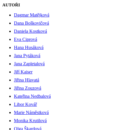
AUTOŘI
Dagmar Matějková
Dana Boškovičová
Daniela Kostková
Eva Ciprová
Hana Husáková
Jana Pytáková
Jana Zapletalová
Jiří Kaiser
Jiřina Hlavatá
Jiřina Zouzová
Kateřina Nedbalová
Libor Kovář
Marie Náměstková
Monika Krutilová
Olga Škardová