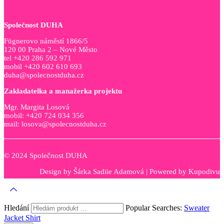
Společnost DUHA
Fügnerovo náměstí 1866/5
120 00 Praha 2 – Nové Město
tel +420 286 592 971
mobil +420 602 610 693
duha@spolecnostduha.cz
Zakladatelka a manažerka projektu
Mgr. Margita Losová
mobil: +420 724 034 356
mail: losova@spolecnostduha.cz
© 2024 Společnost DUHA
Design by
Šárka Sadiie Adamová
| Powered by
Kupodivu
Hledání
Popular Searches:
Sweater
Jacket
Shirt