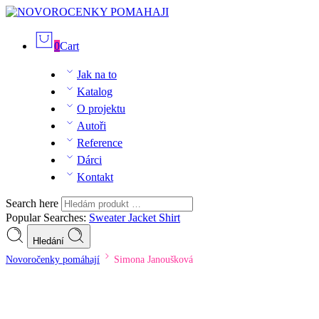
0
Cart
Jak na to
Katalog
O projektu
Autoři
Reference
Dárci
Kontakt
Search here
Popular Searches:
Sweater
Jacket
Shirt
Hledání
Novoročenky pomáhají
Simona Janoušková