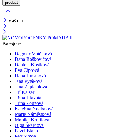
Váš dar
Kategorie
Dagmar Matějková
Dana Boškovičová
Daniela Kostková
Eva Ciprová
Hana Husáková
Jana Pytáková
Jana Zapletalová
Jiří Kaiser
Jiřina Hlavatá
Jiřina Zouzová
Kateřina Nedbalová
Marie Náměstková
Monika Krutilová
Olga Škardová
Pavel Bláha
Petr Simon