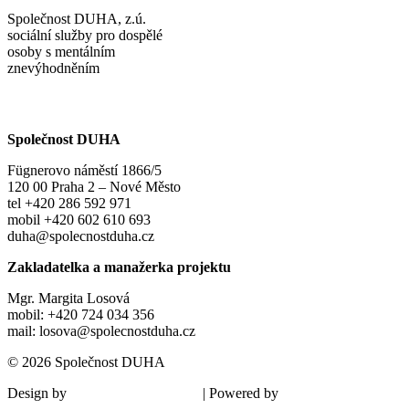
Společnost DUHA, z.ú.
sociální služby pro dospělé
osoby s mentálním
znevýhodněním
Společnost DUHA
Fügnerovo náměstí 1866/5
120 00 Praha 2 – Nové Město
tel +420 286 592 971
mobil +420 602 610 693
duha@spolecnostduha.cz
Zakladatelka a manažerka projektu
Mgr. Margita Losová
mobil: +420 724 034 356
mail: losova@spolecnostduha.cz
© 2026 Společnost DUHA
Design by
| Powered by
Šárka Sadiie Adamová
Kupodivu