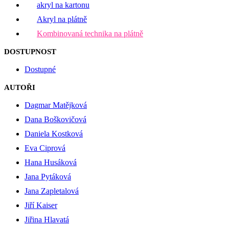
akryl na kartonu
Akryl na plátně
Kombinovaná technika na plátně
DOSTUPNOST
Dostupné
AUTOŘI
Dagmar Matějková
Dana Boškovičová
Daniela Kostková
Eva Ciprová
Hana Husáková
Jana Pytáková
Jana Zapletalová
Jiří Kaiser
Jiřina Hlavatá