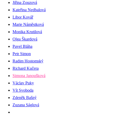
Jiřina Zouzová
Kateřina Nedbalová
Libor Kovář
Marie Náměstková
Monika Krutilová
Olga Škardová
Pavel Bláha
Petr Simon
Radim Hostomský
Richard Kučera
Simona Janoušková
Václav Puky
Vít Svoboda
Zdeněk Bašný
Zuzana Ságlová