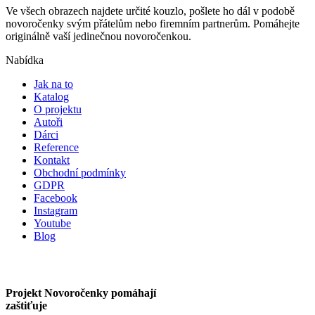
Ve všech obrazech najdete určité kouzlo, pošlete ho dál v podobě
novoročenky svým přátelům nebo firemním partnerům. Pomáhejte
originálně vaší jedinečnou novoročenkou.
Nabídka
Jak na to
Katalog
O projektu
Autoři
Dárci
Reference
Kontakt
Obchodní podmínky
GDPR
Facebook
Instagram
Youtube
Blog
Projekt Novoročenky pomáhají
zaštiťuje