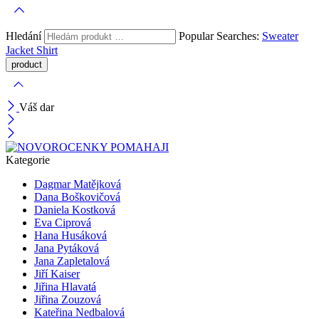
Hledání
Popular Searches:
Sweater
Jacket
Shirt
Váš dar
Kategorie
Dagmar Matějková
Dana Boškovičová
Daniela Kostková
Eva Ciprová
Hana Husáková
Jana Pytáková
Jana Zapletalová
Jiří Kaiser
Jiřina Hlavatá
Jiřina Zouzová
Kateřina Nedbalová