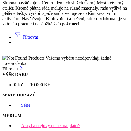
Simona navštěvuje v Centru denních služeb Černý Most výtvarný
ateliér. Kromě plátna ráda maluje na různé materiály, ráda vyšívá na
plátěné tašky, vyrábí lapače snů a věnuje se dalším kreativním
aktivitám. Navštěvuje i Klub vaření a pečení, kde se zdokonaluje ve
vaření a pracuje i na složitějších pokrmech.
Filtrovat
Vašemu výběru neodpovídají žádná
novoročenka.
Filtrovat
VÝŠE DARU
0
Kč
—
10 000
Kč
SÉRIE OBRAZŮ
Série
MÉDIUM
Akryl a olejový pastel na plátně