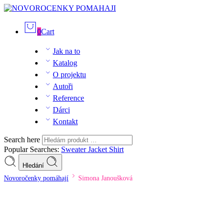
0
Cart
Jak na to
Katalog
O projektu
Autoři
Reference
Dárci
Kontakt
Search here
Popular Searches:
Sweater
Jacket
Shirt
Hledání
Novoročenky pomáhají
Simona Janoušková