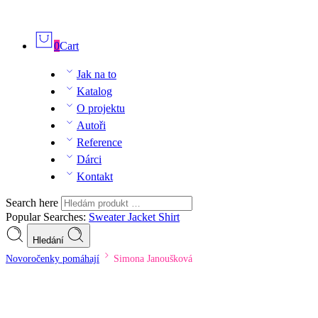
0
Cart
Jak na to
Katalog
O projektu
Autoři
Reference
Dárci
Kontakt
Search here
Popular Searches:
Sweater
Jacket
Shirt
Hledání
Novoročenky pomáhají
Simona Janoušková