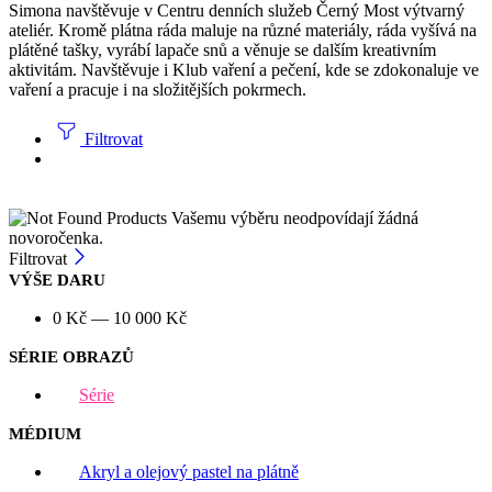
Simona navštěvuje v Centru denních služeb Černý Most výtvarný
ateliér. Kromě plátna ráda maluje na různé materiály, ráda vyšívá na
plátěné tašky, vyrábí lapače snů a věnuje se dalším kreativním
aktivitám. Navštěvuje i Klub vaření a pečení, kde se zdokonaluje ve
vaření a pracuje i na složitějších pokrmech.
Filtrovat
Vašemu výběru neodpovídají žádná
novoročenka.
Filtrovat
VÝŠE DARU
0
Kč
—
10 000
Kč
SÉRIE OBRAZŮ
Série
MÉDIUM
Akryl a olejový pastel na plátně