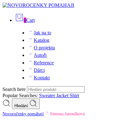
0
Cart
Jak na to
Katalog
O projektu
Autoři
Reference
Dárci
Kontakt
Search here
Popular Searches:
Sweater
Jacket
Shirt
Hledání
Novoročenky pomáhají
Simona Janoušková