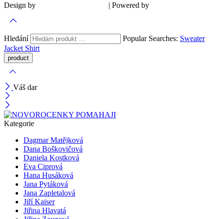
Design by
| Powered by
Šárka Sadiie Adamová
Kupodivu
Hledání
Popular Searches:
Sweater
Jacket
Shirt
Váš dar
Kategorie
Dagmar Matějková
Dana Boškovičová
Daniela Kostková
Eva Ciprová
Hana Husáková
Jana Pytáková
Jana Zapletalová
Jiří Kaiser
Jiřina Hlavatá