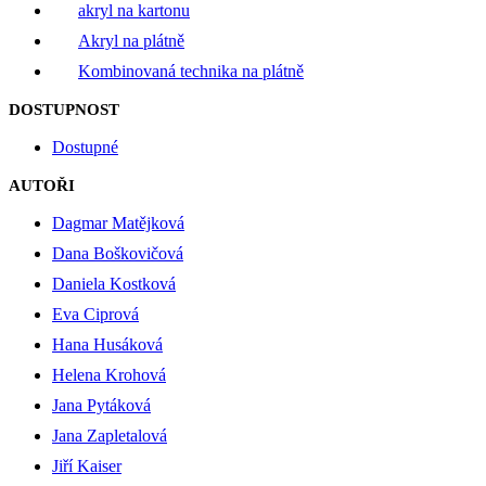
akryl na kartonu
Akryl na plátně
Kombinovaná technika na plátně
DOSTUPNOST
Dostupné
AUTOŘI
Dagmar Matějková
Dana Boškovičová
Daniela Kostková
Eva Ciprová
Hana Husáková
Helena Krohová
Jana Pytáková
Jana Zapletalová
Jiří Kaiser