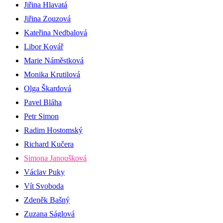
Jiřina Hlavatá
Jiřina Zouzová
Kateřina Nedbalová
Libor Kovář
Marie Náměstková
Monika Krutilová
Olga Škardová
Pavel Bláha
Petr Simon
Radim Hostomský
Richard Kučera
Simona Janoušková
Václav Puky
Vít Svoboda
Zdeněk Bašný
Zuzana Ságlová