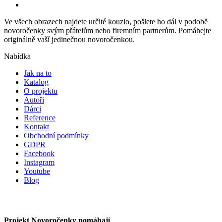
Ve všech obrazech najdete určité kouzlo, pošlete ho dál v podobě
novoročenky svým přátelům nebo firemním partnerům. Pomáhejte
originálně vaší jedinečnou novoročenkou.
Nabídka
Jak na to
Katalog
O projektu
Autoři
Dárci
Reference
Kontakt
Obchodní podmínky
GDPR
Facebook
Instagram
Youtube
Blog
Projekt Novoročenky pomáhají