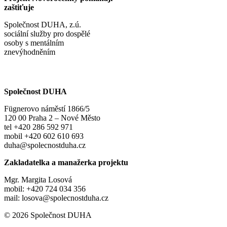
zaštiťuje
Společnost DUHA, z.ú.
sociální služby pro dospělé
osoby s mentálním
znevýhodněním
Společnost DUHA
Fügnerovo náměstí 1866/5
120 00 Praha 2 – Nové Město
tel +420 286 592 971
mobil +420 602 610 693
duha@spolecnostduha.cz
Zakladatelka a manažerka projektu
Mgr. Margita Losová
mobil: +420 724 034 356
mail: losova@spolecnostduha.cz
© 2026 Společnost DUHA