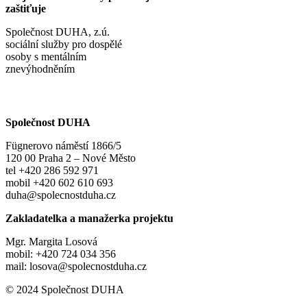
zaštiťuje
Společnost DUHA, z.ú.
sociální služby pro dospělé
osoby s mentálním
znevýhodněním
Společnost DUHA
Fügnerovo náměstí 1866/5
120 00 Praha 2 – Nové Město
tel +420 286 592 971
mobil +420 602 610 693
duha@spolecnostduha.cz
Zakladatelka a manažerka projektu
Mgr. Margita Losová
mobil: +420 724 034 356
mail: losova@spolecnostduha.cz
© 2024 Společnost DUHA