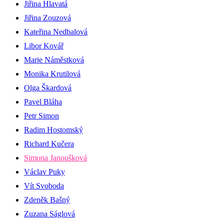
Jiřina Hlavatá
Jiřina Zouzová
Kateřina Nedbalová
Libor Kovář
Marie Náměstková
Monika Krutilová
Olga Škardová
Pavel Bláha
Petr Simon
Radim Hostomský
Richard Kučera
Simona Janoušková
Václav Puky
Vít Svoboda
Zdeněk Bašný
Zuzana Ságlová