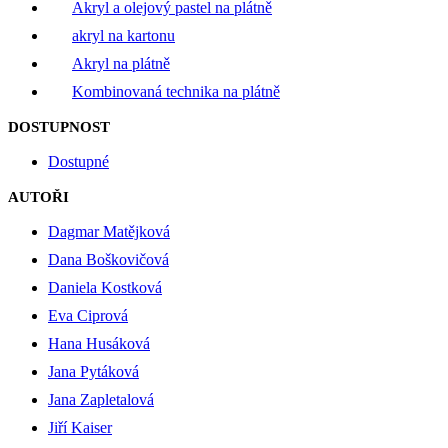
Akryl a olejový pastel na plátně
akryl na kartonu
Akryl na plátně
Kombinovaná technika na plátně
DOSTUPNOST
Dostupné
AUTOŘI
Dagmar Matějková
Dana Boškovičová
Daniela Kostková
Eva Ciprová
Hana Husáková
Jana Pytáková
Jana Zapletalová
Jiří Kaiser