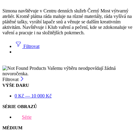
Simona navštěvuje v Centru denních služeb Černý Most výtvarný
ateliér. Kromě plátna ráda maluje na různé materiály, ráda vyšívá na
plátěné tašky, vyrábí lapače snů a věnuje se dalším kreativním
aktivitám. Navštěvuje i Klub vaření a pečení, kde se zdokonaluje ve
vaření a pracuje i na složitějších pokrmech.
Filtrovat
Vašemu výběru neodpovídají žádná
novoročenka.
Filtrovat
VÝŠE DARU
0
Kč
—
10 000
Kč
SÉRIE OBRAZŮ
Série
MÉDIUM