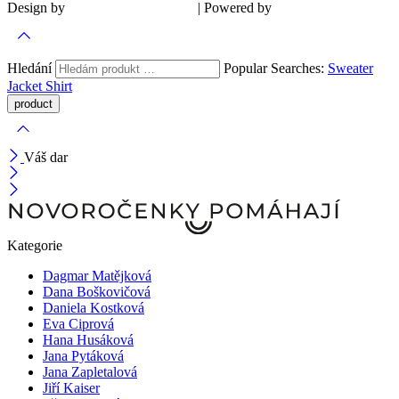
Design by
| Powered by
Šárka Sadiie Adamová
Kupodivu
Hledání
Popular Searches:
Sweater
Jacket
Shirt
Váš dar
Kategorie
Dagmar Matějková
Dana Boškovičová
Daniela Kostková
Eva Ciprová
Hana Husáková
Jana Pytáková
Jana Zapletalová
Jiří Kaiser