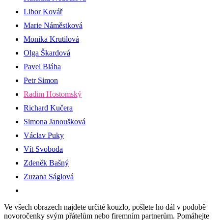
Libor Kovář
Marie Náměstková
Monika Krutilová
Olga Škardová
Pavel Bláha
Petr Simon
Radim Hostomský
Richard Kučera
Simona Janoušková
Václav Puky
Vít Svoboda
Zdeněk Bašný
Zuzana Ságlová
Ve všech obrazech najdete určité kouzlo, pošlete ho dál v podobě
novoročenky svým přátelům nebo firemním partnerům. Pomáhejte