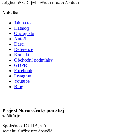
originálně vaší jedinečnou novoročenkou.
Nabídka
Jak na to
Katalog
O projektu
Autoři
Dárci
Reference
Kontakt
Obchodní podmínky
GDPR
Facebook
Instagram
Youtube
Blog
Projekt Novoročenky pomáhají
zaštiťuje
Společnost DUHA, z.ú.
sociální služby pro dospělé