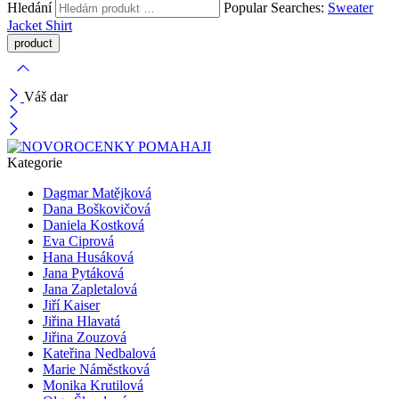
Hledání
Popular Searches:
Sweater
Jacket
Shirt
Váš dar
Kategorie
Dagmar Matějková
Dana Boškovičová
Daniela Kostková
Eva Ciprová
Hana Husáková
Jana Pytáková
Jana Zapletalová
Jiří Kaiser
Jiřina Hlavatá
Jiřina Zouzová
Kateřina Nedbalová
Marie Náměstková
Monika Krutilová