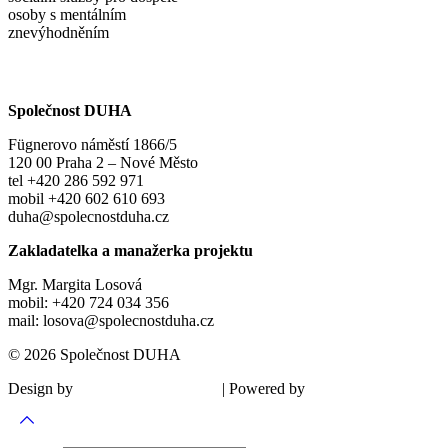
osoby s mentálním
znevýhodněním
Společnost DUHA
Fügnerovo náměstí 1866/5
120 00 Praha 2 – Nové Město
tel +420 286 592 971
mobil +420 602 610 693
duha@spolecnostduha.cz
Zakladatelka a manažerka projektu
Mgr. Margita Losová
mobil: +420 724 034 356
mail: losova@spolecnostduha.cz
© 2026 Společnost DUHA
Design by
| Powered by
Šárka Sadiie Adamová
Kupodivu