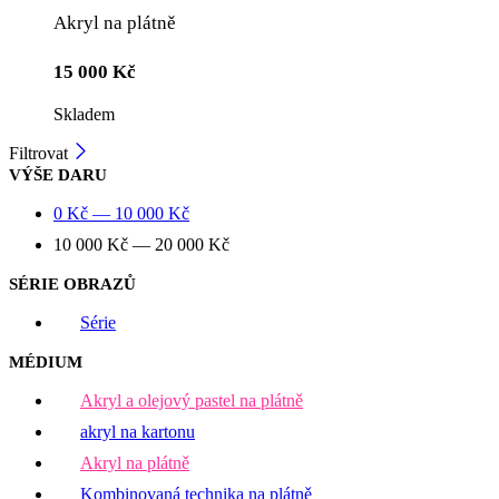
Akryl na plátně
15 000
Kč
Skladem
Filtrovat
VÝŠE DARU
0
Kč
—
10 000
Kč
10 000
Kč
—
20 000
Kč
SÉRIE OBRAZŮ
Série
MÉDIUM
Akryl a olejový pastel na plátně
akryl na kartonu
Akryl na plátně
Kombinovaná technika na plátně