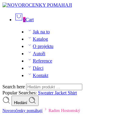
0
Cart
Jak na to
Katalog
O projektu
Autoři
Reference
Dárci
Kontakt
Search here
Popular Searches:
Sweater
Jacket
Shirt
Hledání
Novoročenky pomáhají
Radim Hostomský