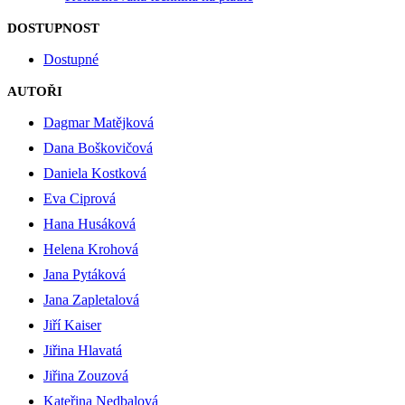
DOSTUPNOST
Dostupné
AUTOŘI
Dagmar Matějková
Dana Boškovičová
Daniela Kostková
Eva Ciprová
Hana Husáková
Helena Krohová
Jana Pytáková
Jana Zapletalová
Jiří Kaiser
Jiřina Hlavatá
Jiřina Zouzová
Kateřina Nedbalová