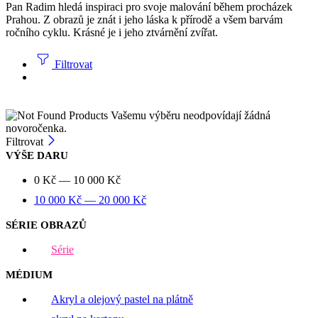
Pan Radim hledá inspiraci pro svoje malování během procházek
Prahou. Z obrazů je znát i jeho láska k přírodě a všem barvám
ročního cyklu. Krásné je i jeho ztvárnění zvířat.
Filtrovat
Vašemu výběru neodpovídají žádná
novoročenka.
Filtrovat
VÝŠE DARU
0
Kč
—
10 000
Kč
10 000
Kč
—
20 000
Kč
SÉRIE OBRAZŮ
Série
MÉDIUM
Akryl a olejový pastel na plátně