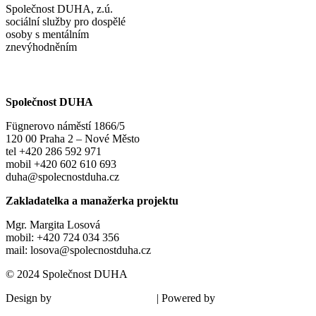
Společnost DUHA, z.ú.
sociální služby pro dospělé
osoby s mentálním
znevýhodněním
Společnost DUHA
Fügnerovo náměstí 1866/5
120 00 Praha 2 – Nové Město
tel +420 286 592 971
mobil +420 602 610 693
duha@spolecnostduha.cz
Zakladatelka a manažerka projektu
Mgr. Margita Losová
mobil: +420 724 034 356
mail: losova@spolecnostduha.cz
© 2024 Společnost DUHA
Design by
| Powered by
Šárka Sadiie Adamová
Kupodivu