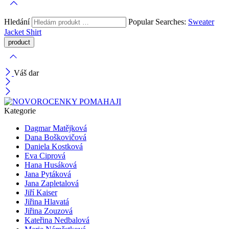
Hledání
Popular Searches:
Sweater
Jacket
Shirt
Váš dar
Kategorie
Dagmar Matějková
Dana Boškovičová
Daniela Kostková
Eva Ciprová
Hana Husáková
Jana Pytáková
Jana Zapletalová
Jiří Kaiser
Jiřina Hlavatá
Jiřina Zouzová
Kateřina Nedbalová