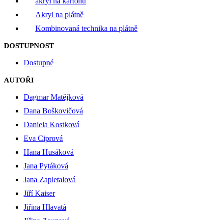
akryl na kartonu
Akryl na plátně
Kombinovaná technika na plátně
DOSTUPNOST
Dostupné
AUTOŘI
Dagmar Matějková
Dana Boškovičová
Daniela Kostková
Eva Ciprová
Hana Husáková
Jana Pytáková
Jana Zapletalová
Jiří Kaiser
Jiřina Hlavatá