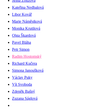
Jiřina Zouzová
Kateřina Nedbalová
Libor Kovář
Marie Náměstková
Monika Krutilová
Olga Škardová
Pavel Bláha
Petr Simon
Radim Hostomský
Richard Kučera
Simona Janoušková
Václav Puky
Vít Svoboda
Zdeněk Bašný
Zuzana Ságlová