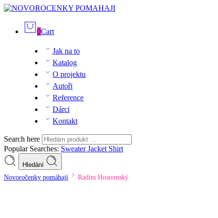
0
Cart
Jak na to
Katalog
O projektu
Autoři
Reference
Dárci
Kontakt
Search here
Popular Searches:
Sweater
Jacket
Shirt
Hledání
Novoročenky pomáhají
Radim Hostomský