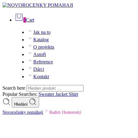
0
Cart
Jak na to
Katalog
O projektu
Autoři
Reference
Dárci
Kontakt
Search here
Popular Searches:
Sweater
Jacket
Shirt
Hledání
Novoročenky pomáhají
Radim Hostomský