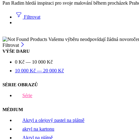
Pan Radim hledá inspiraci pro svoje malování během procházek Prahou.
Filtrovat
Vašemu výběru neodpovídají žádná novoroče
Filtrovat
VÝŠE DARU
0
Kč
—
10 000
Kč
10 000
Kč
—
20 000
Kč
SÉRIE OBRAZŮ
Série
MÉDIUM
Akryl a olejový pastel na plátně
akryl na kartonu
Akryl na plátně