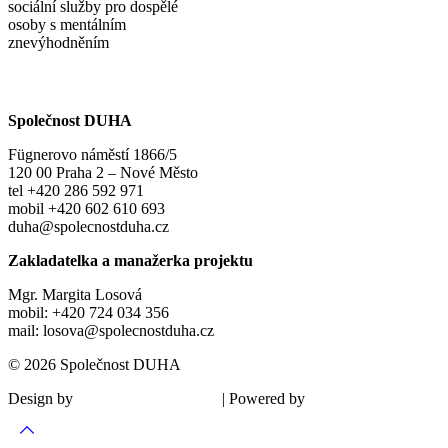
sociální služby pro dospělé
osoby s mentálním
znevýhodněním
Společnost DUHA
Fügnerovo náměstí 1866/5
120 00 Praha 2 – Nové Město
tel +420 286 592 971
mobil +420 602 610 693
duha@spolecnostduha.cz
Zakladatelka a manažerka projektu
Mgr. Margita Losová
mobil: +420 724 034 356
mail: losova@spolecnostduha.cz
© 2026 Společnost DUHA
Design by
| Powered by
Šárka Sadiie Adamová
Kupodivu