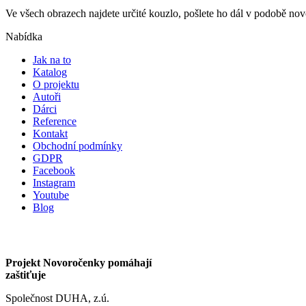
Ve všech obrazech najdete určité kouzlo, pošlete ho dál v podobě n
Nabídka
Jak na to
Katalog
O projektu
Autoři
Dárci
Reference
Kontakt
Obchodní podmínky
GDPR
Facebook
Instagram
Youtube
Blog
Projekt Novoročenky pomáhají
zaštiťuje
Společnost DUHA, z.ú.