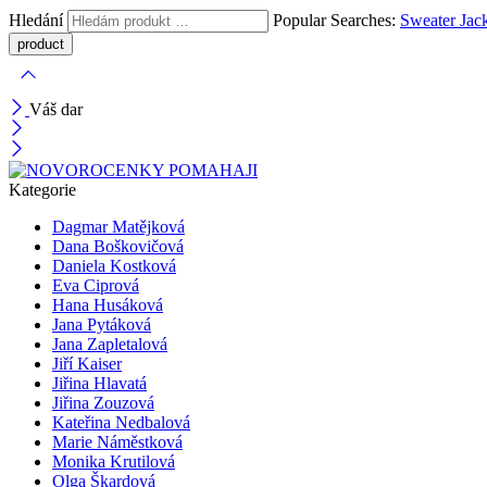
Hledání
Popular Searches:
Sweater
Jac
Váš dar
Kategorie
Dagmar Matějková
Dana Boškovičová
Daniela Kostková
Eva Ciprová
Hana Husáková
Jana Pytáková
Jana Zapletalová
Jiří Kaiser
Jiřina Hlavatá
Jiřina Zouzová
Kateřina Nedbalová
Marie Náměstková
Monika Krutilová
Olga Škardová