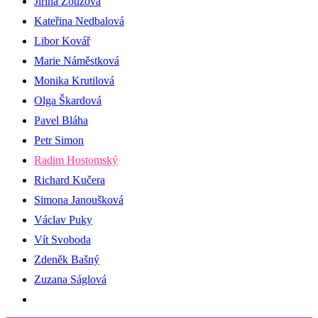
Jiřina Zouzová
Kateřina Nedbalová
Libor Kovář
Marie Náměstková
Monika Krutilová
Olga Škardová
Pavel Bláha
Petr Simon
Radim Hostomský
Richard Kučera
Simona Janoušková
Václav Puky
Vít Svoboda
Zdeněk Bašný
Zuzana Ságlová