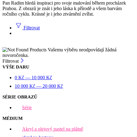
Pan Radim hledá inspiraci pro svoje malování během procházek
Prahou. Z obrazů je znát i jeho láska k přírodě a všem barvám
ročního cyklu. Krásné je i jeho ztvárnění zvířat.
Filtrovat
Vašemu výběru neodpovídají žádná
novoročenka.
Filtrovat
VÝŠE DARU
0
Kč
—
10 000
Kč
10 000
Kč
—
20 000
Kč
SÉRIE OBRAZŮ
Série
MÉDIUM
Akryl a olejový pastel na plátně