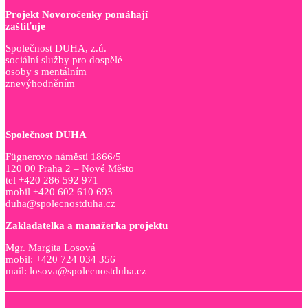
Projekt Novoročenky pomáhají
zaštiťuje
Společnost DUHA, z.ú.
sociální služby pro dospělé
osoby s mentálním
znevýhodněním
Společnost DUHA
Fügnerovo náměstí 1866/5
120 00 Praha 2 – Nové Město
tel +420 286 592 971
mobil +420 602 610 693
duha@spolecnostduha.cz
Zakladatelka a manažerka projektu
Mgr. Margita Losová
mobil: +420 724 034 356
mail: losova@spolecnostduha.cz