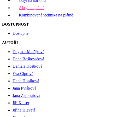
akryl na kartonu
Akryl na plátně
Kombinovaná technika na plátně
DOSTUPNOST
Dostupné
AUTOŘI
Dagmar Matějková
Dana Boškovičová
Daniela Kostková
Eva Ciprová
Hana Husáková
Jana Pytáková
Jana Zapletalová
Jiří Kaiser
Jiřina Hlavatá