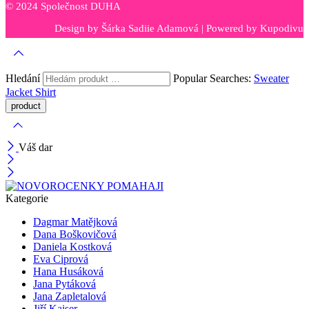
© 2024 Společnost DUHA
Design by
Šárka Sadiie Adamová
| Powered by
Kupodivu
Hledání
Popular Searches:
Sweater
Jacket
Shirt
Váš dar
Kategorie
Dagmar Matějková
Dana Boškovičová
Daniela Kostková
Eva Ciprová
Hana Husáková
Jana Pytáková
Jana Zapletalová
Jiří Kaiser