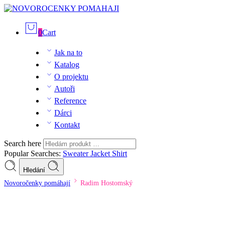
0
Cart
Jak na to
Katalog
O projektu
Autoři
Reference
Dárci
Kontakt
Search here
Popular Searches:
Sweater
Jacket
Shirt
Hledání
Novoročenky pomáhají
Radim Hostomský