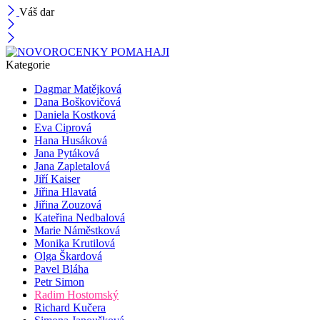
Váš dar
Kategorie
Dagmar Matějková
Dana Boškovičová
Daniela Kostková
Eva Ciprová
Hana Husáková
Jana Pytáková
Jana Zapletalová
Jiří Kaiser
Jiřina Hlavatá
Jiřina Zouzová
Kateřina Nedbalová
Marie Náměstková
Monika Krutilová
Olga Škardová
Pavel Bláha
Petr Simon
Radim Hostomský
Richard Kučera