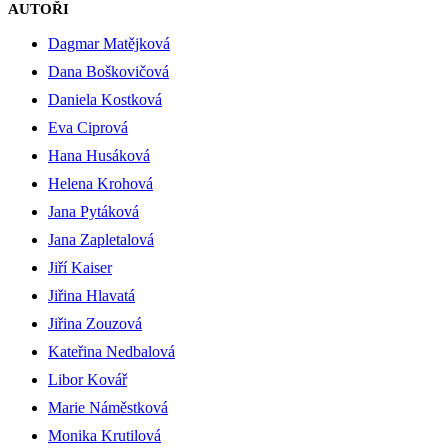
AUTOŘI
Dagmar Matějková
Dana Boškovičová
Daniela Kostková
Eva Ciprová
Hana Husáková
Helena Krohová
Jana Pytáková
Jana Zapletalová
Jiří Kaiser
Jiřina Hlavatá
Jiřina Zouzová
Kateřina Nedbalová
Libor Kovář
Marie Náměstková
Monika Krutilová