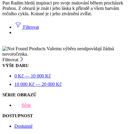
Pan Radim hledá inspiraci pro svoje malování během procházek
Prahou. Z obrazů je znát i jeho láska k přírodě a všem barvám
ročního cyklu. Krásné je i jeho ztvárnění zvířat.
Filtrovat
Vašemu výběru neodpovídají žádná
novoročenka.
Filtrovat
VÝŠE DARU
0
Kč
—
10 000
Kč
10 000
Kč
—
20 000
Kč
SÉRIE OBRAZŮ
Série
DOSTUPNOST
Dostupné