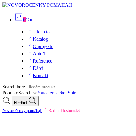
0
Cart
Jak na to
Katalog
O projektu
Autoři
Reference
Dárci
Kontakt
Search here
Popular Searches:
Sweater
Jacket
Shirt
Hledání
Novoročenky pomáhají
Radim Hostomský