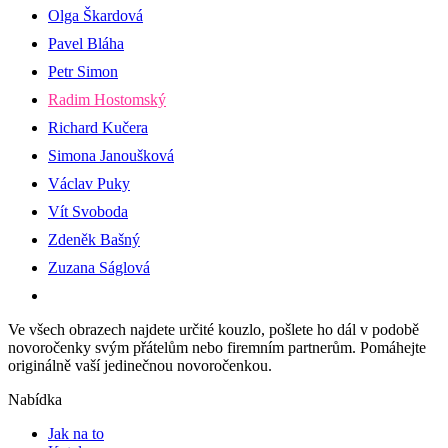
Olga Škardová
Pavel Bláha
Petr Simon
Radim Hostomský
Richard Kučera
Simona Janoušková
Václav Puky
Vít Svoboda
Zdeněk Bašný
Zuzana Ságlová
Ve všech obrazech najdete určité kouzlo, pošlete ho dál v podobě
novoročenky svým přátelům nebo firemním partnerům. Pomáhejte
originálně vaší jedinečnou novoročenkou.
Nabídka
Jak na to