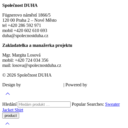
Společnost DUHA
Fügnerovo náměstí 1866/5
120 00 Praha 2 – Nové Město
tel +420 286 592 971
mobil +420 602 610 693
duha@spolecnostduha.cz
Zakladatelka a manažerka projektu
Mgr. Margita Losová
mobil: +420 724 034 356
mail: losova@spolecnostduha.cz
© 2026 Společnost DUHA
Design by
| Powered by
Šárka Sadiie Adamová
Kupodivu
Hledání
Popular Searches:
Sweater
Jacket
Shirt