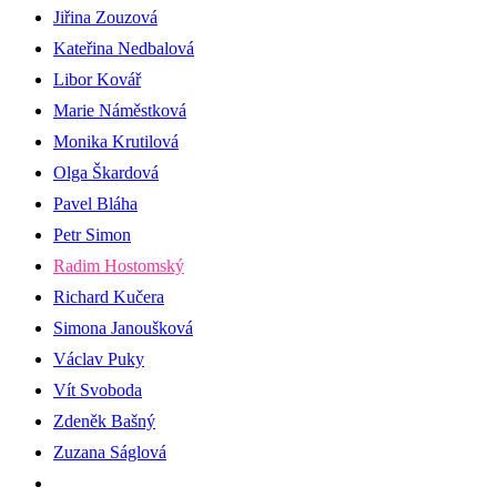
Jiřina Zouzová
Kateřina Nedbalová
Libor Kovář
Marie Náměstková
Monika Krutilová
Olga Škardová
Pavel Bláha
Petr Simon
Radim Hostomský
Richard Kučera
Simona Janoušková
Václav Puky
Vít Svoboda
Zdeněk Bašný
Zuzana Ságlová