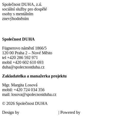
Společnost DUHA, z.ú.
sociální služby pro dospělé
osoby s mentálním
znevýhodněním
Společnost DUHA
Fügnerovo náměstí 1866/5
120 00 Praha 2 – Nové Město
tel +420 286 592 971
mobil +420 602 610 693
duha@spolecnostduha.cz
Zakladatelka a manažerka projektu
Mgr. Margita Losová
mobil: +420 724 034 356
mail: losova@spolecnostduha.cz
© 2026 Společnost DUHA
Design by
| Powered by
Šárka Sadiie Adamová
Kupodivu