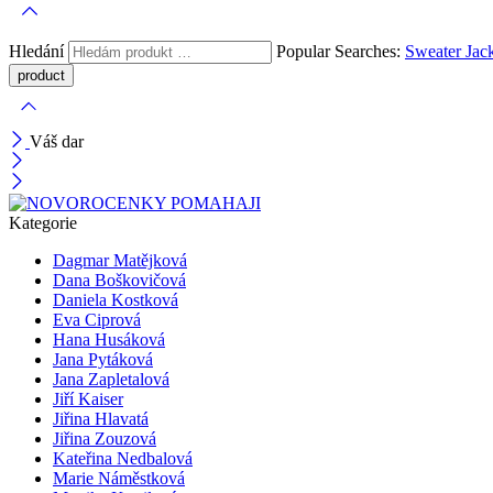
Hledání
Popular Searches:
Sweater
Jac
Váš dar
Kategorie
Dagmar Matějková
Dana Boškovičová
Daniela Kostková
Eva Ciprová
Hana Husáková
Jana Pytáková
Jana Zapletalová
Jiří Kaiser
Jiřina Hlavatá
Jiřina Zouzová
Kateřina Nedbalová
Marie Náměstková