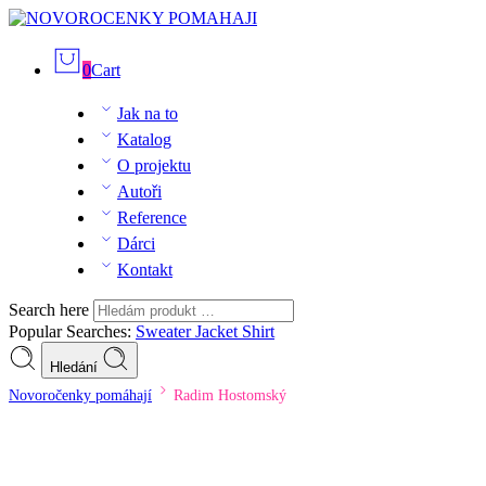
0
Cart
Jak na to
Katalog
O projektu
Autoři
Reference
Dárci
Kontakt
Search here
Popular Searches:
Sweater
Jacket
Shirt
Hledání
Novoročenky pomáhají
Radim Hostomský