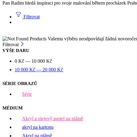
Pan Radim hledá inspiraci pro svoje malování během procházek Prahou.
Filtrovat
Vašemu výběru neodpovídají žádná novoroče
Filtrovat
VÝŠE DARU
0
Kč
—
10 000
Kč
10 000
Kč
—
20 000
Kč
SÉRIE OBRAZŮ
Série
MÉDIUM
Akryl a olejový pastel na plátně
akryl na kartonu
Akryl na plátně