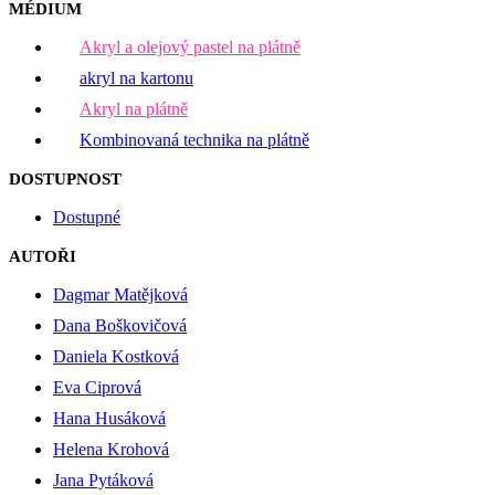
MÉDIUM
Akryl a olejový pastel na plátně
akryl na kartonu
Akryl na plátně
Kombinovaná technika na plátně
DOSTUPNOST
Dostupné
AUTOŘI
Dagmar Matějková
Dana Boškovičová
Daniela Kostková
Eva Ciprová
Hana Husáková
Helena Krohová
Jana Pytáková