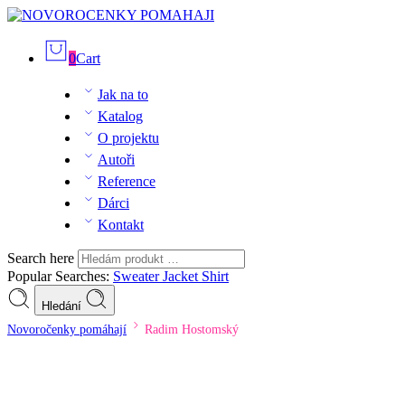
0
Cart
Jak na to
Katalog
O projektu
Autoři
Reference
Dárci
Kontakt
Search here
Popular Searches:
Sweater
Jacket
Shirt
Hledání
Novoročenky pomáhají
Radim Hostomský