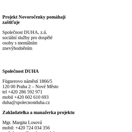
Projekt Novoročenky pomáhají
zaštiťuje
Společnost DUHA, z.ú.
sociální služby pro dospělé
osoby s mentálním
znevýhodněním
Společnost DUHA
Fügnerovo náměstí 1866/5
120 00 Praha 2 – Nové Město
tel +420 286 592 971
mobil +420 602 610 693
duha@spolecnostduha.cz
Zakladatelka a manažerka projektu
Mgr. Margita Losová
mobil: +420 724 034 356