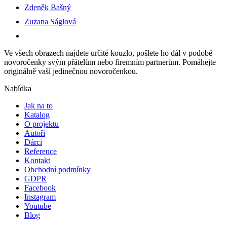
Zdeněk Bašný
Zuzana Ságlová
Ve všech obrazech najdete určité kouzlo, pošlete ho dál v podobě
novoročenky svým přátelům nebo firemním partnerům. Pomáhejte
originálně vaší jedinečnou novoročenkou.
Nabídka
Jak na to
Katalog
O projektu
Autoři
Dárci
Reference
Kontakt
Obchodní podmínky
GDPR
Facebook
Instagram
Youtube
Blog