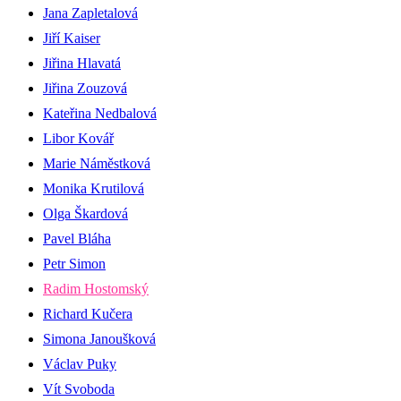
Jana Zapletalová
Jiří Kaiser
Jiřina Hlavatá
Jiřina Zouzová
Kateřina Nedbalová
Libor Kovář
Marie Náměstková
Monika Krutilová
Olga Škardová
Pavel Bláha
Petr Simon
Radim Hostomský
Richard Kučera
Simona Janoušková
Václav Puky
Vít Svoboda