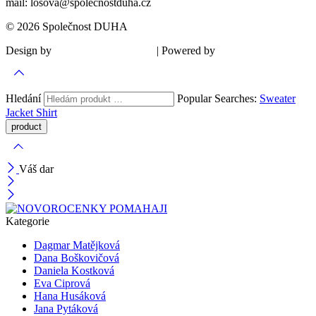
mail: losova@spolecnostduha.cz
© 2026 Společnost DUHA
Design by
| Powered by
Šárka Sadiie Adamová
Kupodivu
Hledání
Popular Searches:
Sweater
Jacket
Shirt
Váš dar
Kategorie
Dagmar Matějková
Dana Boškovičová
Daniela Kostková
Eva Ciprová
Hana Husáková
Jana Pytáková