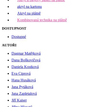
akryl na kartonu
Akryl na plátně
Kombinovaná technika na plátně
DOSTUPNOST
Dostupné
AUTOŘI
Dagmar Matějková
Dana Boškovičová
Daniela Kostková
Eva Ciprová
Hana Husáková
Jana Pytáková
Jana Zapletalová
Jiří Kaiser
Jiřina Hlavatá