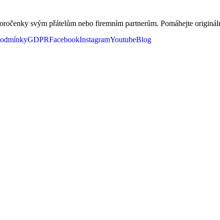
ovoročenky svým přátelům nebo firemním partnerům. Pomáhejte originá
podmínky
GDPR
Facebook
Instagram
Youtube
Blog