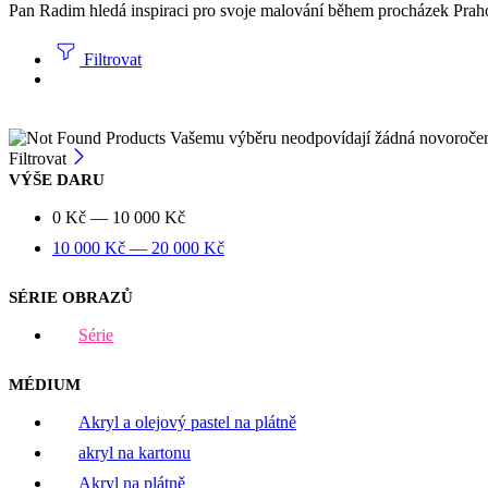
Pan Radim hledá inspiraci pro svoje malování během procházek Prahou.
Filtrovat
Vašemu výběru neodpovídají žádná novoroče
Filtrovat
VÝŠE DARU
0
Kč
—
10 000
Kč
10 000
Kč
—
20 000
Kč
SÉRIE OBRAZŮ
Série
MÉDIUM
Akryl a olejový pastel na plátně
akryl na kartonu
Akryl na plátně