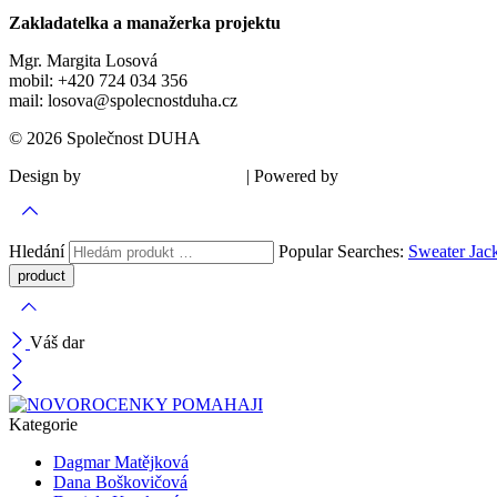
Zakladatelka a manažerka projektu
Mgr. Margita Losová
mobil: +420 724 034 356
mail: losova@spolecnostduha.cz
© 2026 Společnost DUHA
Design by
| Powered by
Šárka Sadiie Adamová
Kupodivu
Hledání
Popular Searches:
Sweater
Jac
Váš dar
Kategorie
Dagmar Matějková
Dana Boškovičová