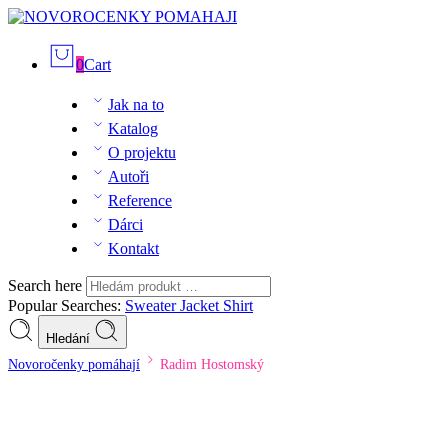
0
Cart
Jak na to
Katalog
O projektu
Autoři
Reference
Dárci
Kontakt
Search here
Popular Searches:
Sweater
Jacket
Shirt
Hledání
Novoročenky pomáhají
Radim Hostomský