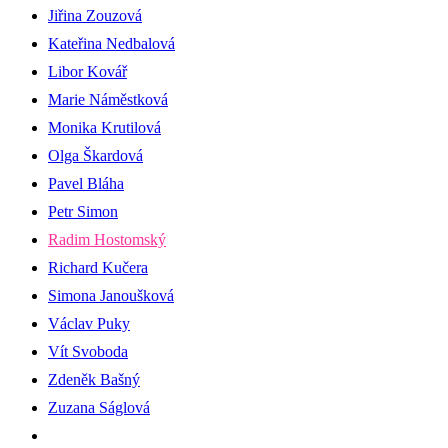
Jiřina Zouzová
Kateřina Nedbalová
Libor Kovář
Marie Náměstková
Monika Krutilová
Olga Škardová
Pavel Bláha
Petr Simon
Radim Hostomský
Richard Kučera
Simona Janoušková
Václav Puky
Vít Svoboda
Zdeněk Bašný
Zuzana Ságlová