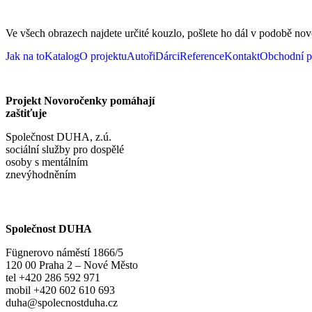
Ve všech obrazech najdete určité kouzlo, pošlete ho dál v podobě n
Jak na to
Katalog
O projektu
Autoři
Dárci
Reference
Kontakt
Obchodní 
Projekt Novoročenky pomáhají
zaštiťuje
Společnost DUHA, z.ú.
sociální služby pro dospělé
osoby s mentálním
znevýhodněním
Společnost DUHA
Fügnerovo náměstí 1866/5
120 00 Praha 2 – Nové Město
tel +420 286 592 971
mobil +420 602 610 693
duha@spolecnostduha.cz