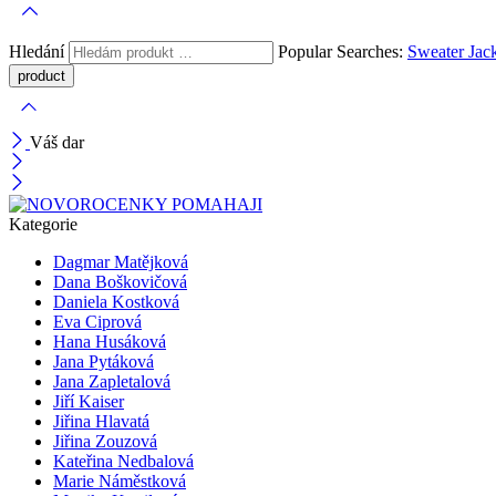
Hledání
Popular Searches:
Sweater
Jac
Váš dar
Kategorie
Dagmar Matějková
Dana Boškovičová
Daniela Kostková
Eva Ciprová
Hana Husáková
Jana Pytáková
Jana Zapletalová
Jiří Kaiser
Jiřina Hlavatá
Jiřina Zouzová
Kateřina Nedbalová
Marie Náměstková