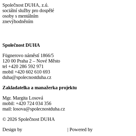
Společnost DUHA, z.ú.
sociální služby pro dospělé
osoby s mentálním
znevýhodněním
Společnost DUHA
Fügnerovo náměstí 1866/5
120 00 Praha 2 – Nové Město
tel +420 286 592 971
mobil +420 602 610 693
duha@spolecnostduha.cz
Zakladatelka a manažerka projektu
Mgr. Margita Losová
mobil: +420 724 034 356
mail: losova@spolecnostduha.cz
© 2026 Společnost DUHA
Design by
| Powered by
Šárka Sadiie Adamová
Kupodivu