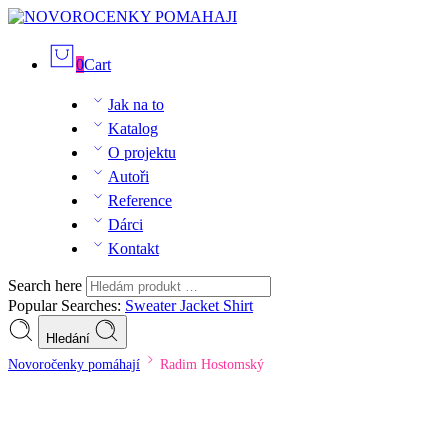
0
Cart
Jak na to
Katalog
O projektu
Autoři
Reference
Dárci
Kontakt
Search here
Popular Searches:
Sweater
Jacket
Shirt
Hledání
Novoročenky pomáhají
Radim Hostomský