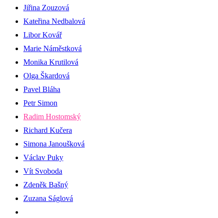
Jiřina Zouzová
Kateřina Nedbalová
Libor Kovář
Marie Náměstková
Monika Krutilová
Olga Škardová
Pavel Bláha
Petr Simon
Radim Hostomský
Richard Kučera
Simona Janoušková
Václav Puky
Vít Svoboda
Zdeněk Bašný
Zuzana Ságlová