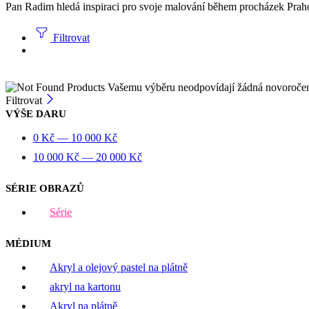
Pan Radim hledá inspiraci pro svoje malování během procházek Prahou.
Filtrovat
Vašemu výběru neodpovídají žádná novoroče
Filtrovat
VÝŠE DARU
0
Kč
—
10 000
Kč
10 000
Kč
—
20 000
Kč
SÉRIE OBRAZŮ
Série
MÉDIUM
Akryl a olejový pastel na plátně
akryl na kartonu
Akryl na plátně